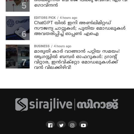
ഭരിക്കുന്നത് ബി ജെ പിക്കു വേണ്ടി: എം വി
ഗോവിന്ദന്‍
EDITORS PICK
4 hours ago
ChatGPT യിൽ ഇനി അൺലിമിറ്റഡ്
സൗജന്യ ചാറ്റുകൾ; പുതിയ മോഡലുകൾ
അവതരിപ്പിച്ച് ഓപ്പൺ എഐ
BUSINESS
4 hours ago
മാരുതി കാർ വാങ്ങാൻ പറ്റിയ സമയം!
ആഗസ്റ്റിൽ ബമ്പർ ഓഫറുകൾ: ഗ്രാന്റ്
വിറ്റാര, ഇൻവിക്റ്റോ മോഡലുകൾക്ക്
വൻ വിലക്കിഴിവ്!