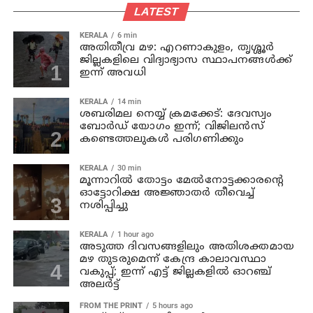
LATEST
KERALA
6 min
അതിതീവ്ര മഴ: എറണാകുളം, തൃശ്ശൂർ
ജില്ലകളിലെ വിദ്യാഭ്യാസ സ്ഥാപനങ്ങൾക്ക്
ഇന്ന് അവധി
KERALA
14 min
ശബരിമല നെയ്യ് ക്രമക്കേട്: ദേവസ്വം
ബോർഡ് യോഗം ഇന്ന്; വിജിലൻസ്
കണ്ടെത്തലുകൾ പരിഗണിക്കും
KERALA
30 min
മൂന്നാറില്‍ തോട്ടം മേല്‍നോട്ടക്കാരന്റെ
ഓട്ടോറിക്ഷ അജ്ഞാതര്‍ തീവെച്ച്
നശിപ്പിച്ചു
KERALA
1 hour ago
അടുത്ത ദിവസങ്ങളിലും അതിശക്തമായ
മഴ തുടരുമെന്ന് കേന്ദ്ര കാലാവസ്ഥാ
വകുപ്പ്; ഇന്ന് എട്ട് ജില്ലകളിൽ ഓറഞ്ച്
അലർട്ട്
FROM THE PRINT
5 hours ago