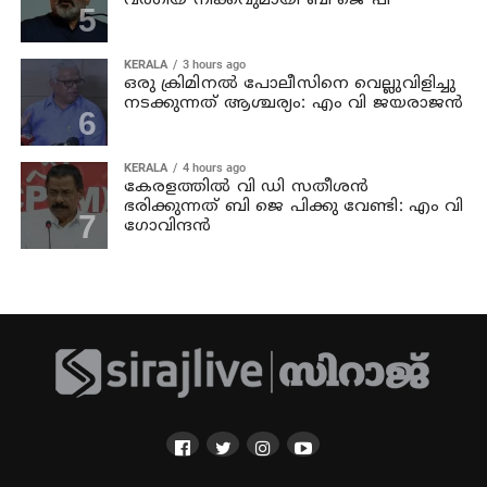
വര്‍ഗീയ നീക്കവുമായി ബി ജെ പി
KERALA
3 hours ago
ഒരു ക്രിമിനല്‍ പോലീസിനെ വെല്ലുവിളിച്ചു
നടക്കുന്നത് ആശ്ചര്യം: എം വി ജയരാജന്‍
KERALA
4 hours ago
കേരളത്തില്‍ വി ഡി സതീശന്‍
ഭരിക്കുന്നത് ബി ജെ പിക്കു വേണ്ടി: എം വി
ഗോവിന്ദന്‍