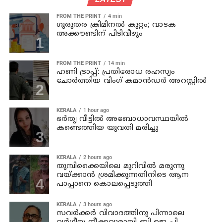
FROM THE PRINT
4 min
ഗുരുതര ക്രിമിനൽ കുറ്റം; വാടക
അക്കൗണ്ടിന് പിടിവീഴും
FROM THE PRINT
14 min
ഹണി ട്രാപ്പ്: പ്രതിരോധ രഹസ്യം
ചോർത്തിയ വിംഗ് കമാൻഡർ അറസ്റ്റിൽ
KERALA
1 hour ago
ഭര്‍തൃ വീട്ടില്‍ അബോധാവസ്ഥയില്‍
കണ്ടെത്തിയ യുവതി മരിച്ചു
KERALA
2 hours ago
തുമ്പിക്കൈയിലെ മുറിവില്‍ മരുന്നു
വയ്ക്കാന്‍ ശ്രമിക്കുന്നതിനിടെ ആന
പാപ്പാനെ കൊലപ്പെടുത്തി
KERALA
3 hours ago
സവര്‍ക്കര്‍ വിവാദത്തിനു പിന്നാലെ