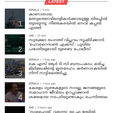
LATEST
KERALA
3 min
കാണാതായ
മത്സ്യത്തൊഴിലാളികള്‍ക്കായുള്ള തിരച്ചില്‍
തുടരുന്നു; നീണ്ടകരയില്‍ നേവി കപ്പല്‍
എത്തി
UAE
57 min
സുരക്ഷാ രംഗത്ത് വിപ്ലവം സൃഷ്ടിക്കാന്‍
'ഹൊറൈസണ്‍ എക്‌സ്'; പുതിയ
പദ്ധതിയുമായി ദുബൈ പോലീസ്
KERALA
1 hour ago
കെ എസ് ആര്‍ ടി സി ബസപകടം: മരിച്ച
മിഥിലേഷിന്റെ മൃതദേഹം കര്‍ണാടകയില്‍
നിന്ന് നാട്ടിലെത്തിച്ചു
KERALA
1 hour ago
കേരളം ഗുണ്ടകളുടെ നാടല്ല; ജനങ്ങളുടെ
സമാധാന ജീവിതം ഉറപ്പാക്കാന്‍
ശക്തമായ നടപടിയുണ്ടാകും: ചെന്നിത്തല
UAE
2 hours ago
'സുഹൈല്‍' വരുന്നു; യു എ ഇയില്‍