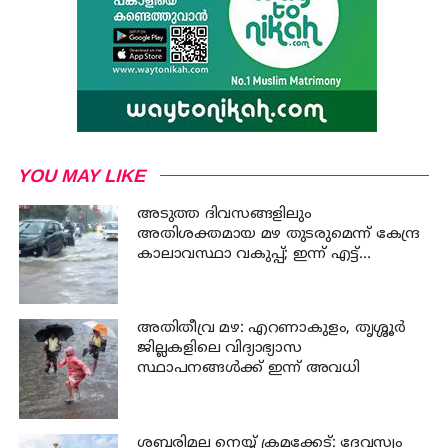
YOU MAY LIKE
അടുത്ത ദിവസങ്ങളിലും
അതിശക്തമായ മഴ തുടരുമെന്ന് കേന്ദ്ര
കാലാവസ്ഥാ വകുപ്പ്; ഇന്ന് എട്ട്
ജില്ലകളിൽ ഓറഞ്ച് അലർട്ട്
അതിതീവ്ര മഴ: എറണാകുളം, തൃശ്ശൂർ
ജില്ലകളിലെ വിദ്യാഭ്യാസ
സ്ഥാപനങ്ങൾക്ക് ഇന്ന് അവധി
ശബരിമല നെയ്യ് ക്രമക്കേട്: ദേവസ്വം