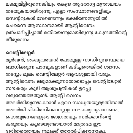
ലക്ഷ്യമിട്ടിരുന്നെങ്കിലും കേന്ദ്ര ആരോഗ്യ മന്ത്രാലയം
തടയുകയായിരുന്നു. എല്ലാ സംസ്ഥാനങ്ങളിലും
സെന്ററുകൾ വേണ്ടെന്നും ദക്ഷിണേന്ത്യയിൽ
ചെന്നൈ ആസ്ഥാനമായി ആന്റിവെനം
ഉത്പാദിപ്പിച്ചാൽ മതിയെന്നുമായിരുന്നു കേന്ദ്രത്തിന്റെ
തീരുമാനം.
വെന്റിലേറ്റർ
മൂർഖൻ, ശംഖുവരയൻ പോലുള്ള നാഡിവ്യവസ്ഥയെ
ബാധിക്കുന്ന പാമ്പുകളാണ് കടിച്ചതെങ്കിൽ ശ്വാസം
തടസ്സം മൂലം വെന്റിലേറ്റർ ആവശ്യമായി വരും.
ആന്റിവെനം ലഭ്യമാക്കുന്നതോടൊപ്പം വെന്റിലേറ്റർ
സൗകര്യം കൂടി ആശുപത്രികൾ ഉറപ്പു
വരുത്തേണ്ടതുണ്ട്. ആന്റി വെനം
അലർജിയുണ്ടാക്കാൻ ഏറെ സാധ്യതയുള്ളതിനാൽ
അലർജി ചികിത്സിക്കാനുള്ള സൗകര്യവും വേണം.
പൊതുജനങ്ങളുടെ ജാഗ്രതയും സർക്കാറിന്റെ
കരുതലും കൂടെയുണ്ടായാൽ മാത്രമേ ഈ
ദുരിതത്തെയും നമുക്ക് തോൽപ്പിക്കാനാകൂ.