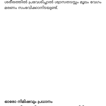
ശരീരത്തിൽ പ്രവേശിച്ചാൽ ശ്വാസതടസ്സം മൂലം വേഗം
മരണം സംഭവിക്കാനിടയുണ്ട്.
ഓരോ നിമിഷവും പ്രധാനം