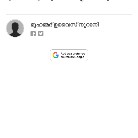
മുഹമ്മദ്‌ ഉവൈസ് നൂറാനി