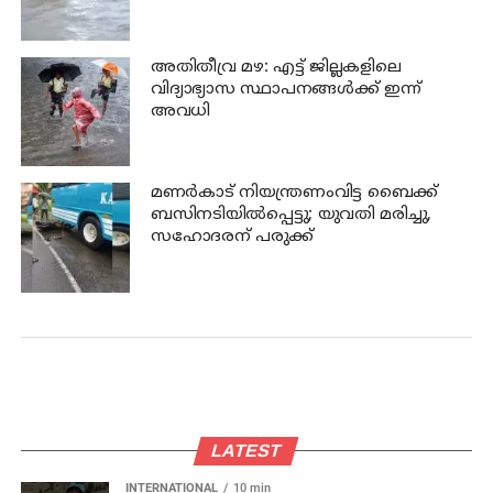
ജില്ലകളിൽ ഓറഞ്ച് അലർട്ട്
അതിതീവ്ര മഴ: എട്ട് ജില്ലകളിലെ
വിദ്യാഭ്യാസ സ്ഥാപനങ്ങൾക്ക് ഇന്ന്
അവധി
മണര്‍കാട് നിയന്ത്രണംവിട്ട ബൈക്ക്
ബസിനടിയിൽപ്പെട്ടു; യുവതി മരിച്ചു,
സഹോദരന് പരുക്ക്
LATEST
INTERNATIONAL
10 min