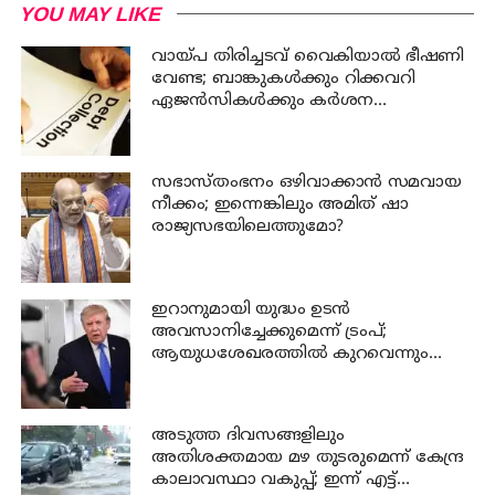
YOU MAY LIKE
വായ്പ തിരിച്ചടവ് വൈകിയാൽ ഭീഷണി
വേണ്ട; ബാങ്കുകൾക്കും റിക്കവറി
ഏജൻസികൾക്കും കർശന
നിയന്ത്രണങ്ങളുമായി ആർ ബി ഐ
സഭാസ്തംഭനം ഒഴിവാക്കാൻ സമവായ
നീക്കം; ഇന്നെങ്കിലും അമിത് ഷാ
രാജ്യസഭയിലെത്തുമോ?
ഇറാനുമായി യുദ്ധം ഉടൻ
അവസാനിച്ചേക്കുമെന്ന് ട്രംപ്;
ആയുധശേഖരത്തിൽ കുറവെന്നും
വെളിപ്പെടുത്തൽ
അടുത്ത ദിവസങ്ങളിലും
അതിശക്തമായ മഴ തുടരുമെന്ന് കേന്ദ്ര
കാലാവസ്ഥാ വകുപ്പ്; ഇന്ന് എട്ട്