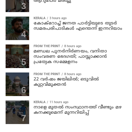
ആറുപേര്‍ മരിച്ചു
KERALA
3 hours ago
കോക്റോച്ച് ജനത പാര്‍ട്ടിയുടെ തുടര്‍
സമരപരിപാടികള്‍ എന്തെന്ന് ഇന്നറിയാം
FROM THE PRINT
8 hours ago
മണ്ഡല പുനർനിർണയം, വനിതാ
സംവരണ ഭേദഗതി; പാസ്സാക്കാൻ
പ്രത്യേക സമ്മേളനം
FROM THE PRINT
8 hours ago
22 വർഷം ജയിലിൽ; ഒടുവിൽ
കുറ്റവിമുക്തൻ
KERALA
11 hours ago
നാളെ മുതല്‍ സംസ്ഥാനത്ത് വീണ്ടും മഴ
കനക്കുമെന്ന് മുന്നറിയിപ്പ്