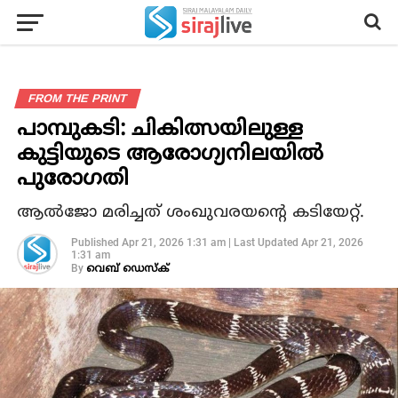
FROM THE PRINT
പാമ്പുകടി: ചികിത്സയിലുള്ള
കുട്ടിയുടെ ആരോഗ്യനിലയില്‍
പുരോഗതി
ആല്‍ജോ മരിച്ചത് ശംഖുവരയന്റെ കടിയേറ്റ്.
Published
Apr 21, 2026 1:31 am
|
Last Updated
Apr 21, 2026
1:31 am
By
വെബ് ഡെസ്‌ക്