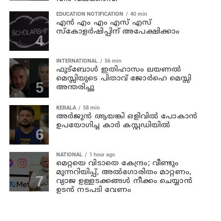
EDUCATION NOTIFICATION
40 min
എൻ എം എം എസ് എസ്
സ്കോളർഷിപ്പിന് അപേക്ഷിക്കാം
INTERNATIONAL
56 min
ഫുട്ബോൾ ഇതിഹാസം ലയണൽ
മെസ്സിയുടെ പിതാവ് ജോർഹെ മെസ്സി
അന്തരിച്ചു
KERALA
58 min
അര്‍ജുന്‍ ആയങ്കി ഒളിവില്‍ പോകാന്‍
ഉപയോഗിച്ച കാര്‍ കസ്റ്റഡിയില്‍
NATIONAL
1 hour ago
മെറ്റയെ വിടാതെ കേന്ദ്രം; വീണ്ടും
മുന്നറിയിപ്പ്, അൽഗോരിതം മാറ്റണം,
വ്യാജ ഉള്ളടക്കങ്ങൾ നീക്കം ചെയ്യാൻ
ഉടൻ നടപടി വേണം