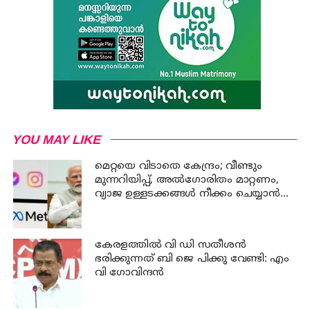
YOU MAY LIKE
മെറ്റയെ വിടാതെ കേന്ദ്രം; വീണ്ടും
മുന്നറിയിപ്പ്, അൽഗോരിതം മാറ്റണം,
വ്യാജ ഉള്ളടക്കങ്ങൾ നീക്കം ചെയ്യാൻ
ഉടൻ നടപടി വേണം
കേരളത്തില്‍ വി ഡി സതീശന്‍
ഭരിക്കുന്നത് ബി ജെ പിക്കു വേണ്ടി: എം
വി ഗോവിന്ദന്‍