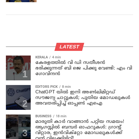
LATEST
KERALA
4 min
കേരളത്തില്‍ വി ഡി സതീശന്‍
ഭരിക്കുന്നത് ബി ജെ പിക്കു വേണ്ടി: എം വി
ഗോവിന്ദന്‍
EDITORS PICK
8 min
ChatGPT യിൽ ഇനി അൺലിമിറ്റഡ്
സൗജന്യ ചാറ്റുകൾ; പുതിയ മോഡലുകൾ
അവതരിപ്പിച്ച് ഓപ്പൺ എഐ
BUSINESS
18 min
മാരുതി കാർ വാങ്ങാൻ പറ്റിയ സമയം!
ആഗസ്റ്റിൽ ബമ്പർ ഓഫറുകൾ: ഗ്രാന്റ്
വിറ്റാര, ഇൻവിക്റ്റോ മോഡലുകൾക്ക്
വൻ വിലക്കിഴിവ്!