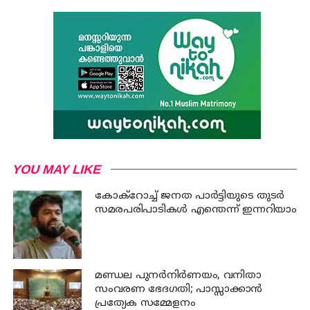
YOU MAY LIKE
കോക്റോച്ച് ജനത പാര്‍ട്ടിയുടെ തുടര്‍
സമരപരിപാടികള്‍ എന്തെന്ന് ഇന്നറിയാം
മണ്ഡല പുനർനിർണയം, വനിതാ
സംവരണ ഭേദഗതി; പാസ്സാക്കാൻ
പ്രത്യേക സമ്മേളനം