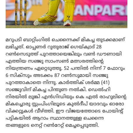
മറുപടി ബാറ്റിംഗിൽ ചെന്നൈക്ക് മികച്ച തുടക്കമാണ്
ലഭിച്ചത്. ഓപ്പണർ റുതുരാജ് ഗെയ്ക്വാദ് 28
റൺസെടുത്ത് പുറത്തായെങ്കിലും വൺ ഡൗണായി
എത്തിയ സഞ്ജു സാംസൺ മത്സരത്തിന്റെ
നിയന്ത്രണം ഏറ്റെടുത്തു. 52 പന്തിൽ നിന്ന് 7 ഫോറും
6 സിക്സും അടക്കം 87 റൺസുമായി സഞ്ജു
പുറത്താകാതെ നിന്നു. കാർത്തിക് ശർമ്മ (41)
സഞ്ജുവിന് മികച്ച പിന്തുണ നൽകി. ഡെൽഹി
നിരയിൽ ലുങ്കി എൻഗിഡിയും കെ എൽ രാഹുലിന്റെ
മികച്ചൊരു സ്റ്റംപിംഗിലൂടെ കുൽദീപ് യാദവും ഓരോ
വിക്കറ്റുകൾ വീഴ്ത്തി. ഈ വിജയത്തോടെ പോയിന്റ്
പട്ടികയിൽ ആറാം സ്ഥാനത്തുള്ള ചെന്നൈ
തങ്ങളുടെ നെറ്റ് റൺറേറ്റ് മെച്ചപ്പെടുത്തി.