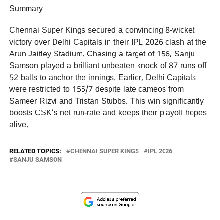
Summary
Chennai Super Kings secured a convincing 8-wicket
victory over Delhi Capitals in their IPL 2026 clash at the
Arun Jaitley Stadium. Chasing a target of 156, Sanju
Samson played a brilliant unbeaten knock of 87 runs off
52 balls to anchor the innings. Earlier, Delhi Capitals
were restricted to 155/7 despite late cameos from
Sameer Rizvi and Tristan Stubbs. This win significantly
boosts CSK’s net run-rate and keeps their playoff hopes
alive.
RELATED TOPICS:
CHENNAI SUPER KINGS
IPL 2026
SANJU SAMSON