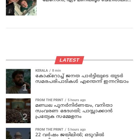
മേനോൻ; ഏഴ് മണിക്കൂർ ബഹിരാകാശ
നടത്തം നാളെ
LATEST
KERALA
8 min
കോക്റോച്ച് ജനത പാര്‍ട്ടിയുടെ തുടര്‍
സമരപരിപാടികള്‍ എന്തെന്ന് ഇന്നറിയാം
FROM THE PRINT
5 hours ago
മണ്ഡല പുനർനിർണയം, വനിതാ
സംവരണ ഭേദഗതി; പാസ്സാക്കാൻ
പ്രത്യേക സമ്മേളനം
FROM THE PRINT
5 hours ago
22 വർഷം ജയിലിൽ; ഒടുവിൽ