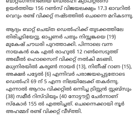
ബാറ്റിംഗിനിറങ്ങിയ ഡെൽഹി ക്യാപിറ്റൽസ്
ഉയർത്തിയ 156 റൺസ് വിജയലക്ഷ്യം 17.3 ഓവറിൽ
വെറും രണ്ട് വിക്കറ്റ് നഷ്ടത്തിൽ ചെന്നൈ മറികടന്നു.
ആദ്യം ബാറ്റ് ചെയ്ത ഡെൽഹിക്ക് തുടക്കത്തിലേ
തിരിച്ചടിയേറ്റു. ഓപ്പണർ പതും നിസ്സങ്കയെ (19)
മുകേഷ് ചൗധരി പുറത്താക്കി. പിന്നാലെ വന്ന
നായകൻ കെ എൽ രാഹുൽ 12 റൺസെടുത്ത്
അഖീൽ ഹൊസൈന് വിക്കറ്റ് നൽകി മടങ്ങി.
മധ്യനിരയിൽ കരുൺ നായർ (13), നിതീഷ് റാണ (15),
അക്ഷർ പട്ടേൽ (6) എന്നിവർ പരാജയപ്പെട്ടതോടെ
ഡെൽഹി 69 ന് 5 എന്ന നിലയിലേക്ക് തകർന്നു.
എന്നാൽ ആറാം വിക്കറ്റിൽ ഒന്നിച്ച ട്രിസ്റ്റൻ സ്റ്റബ്സും
(38) സമീർ റിസ്‌വിയും (40 നോട്ടൗട്ട്) ചേർന്നാണ്
സ്കോർ 155 ൽ എത്തിച്ചത്. ചെന്നൈക്കായി നൂർ
അഹമ്മദ് രണ്ട് വിക്കറ്റ് വീഴ്ത്തി.