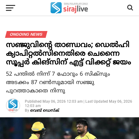
ONGOING NEWS
സഞ്ജുവിന്റെ താണ്ഡവം; ഡെൽഹി
ക്യാപിറ്റൽസിനെതിരെ ചെന്നൈ
സൂപ്പർ കിങ്സിന് എട്ട് വിക്കറ്റ് ജയം
52 പന്തിൽ നിന്ന് 7 ഫോറും 6 സിക്സും
അടക്കം 87 റൺസുമായി സഞ്ജു
പുറത്താകാതെ നിന്നു
Published
May 06, 2026 12:03 am
|
Last Updated
May 06, 2026
12:03 am
By
വെബ് ഡെസ്‌ക്