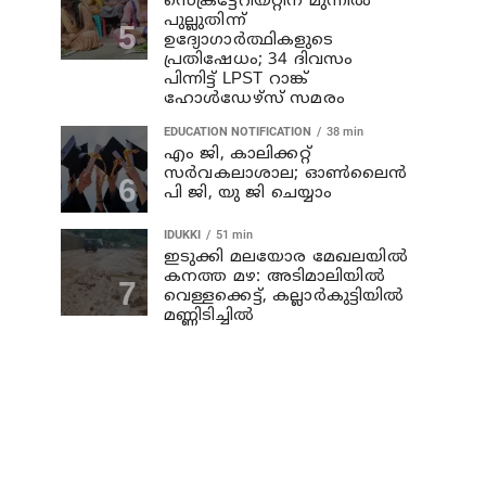
സെക്രട്ടേറിയറ്റിന് മുന്നിൽ
പുല്ലുതിന്ന്
ഉദ്യോഗാർത്ഥികളുടെ
പ്രതിഷേധം; 34 ദിവസം
പിന്നിട്ട് LPST റാങ്ക്
ഹോൾഡേഴ്സ് സമരം
EDUCATION NOTIFICATION
38 min
എം ജി, കാലിക്കറ്റ്
സർവകലാശാല; ഓൺലൈൻ
പി ജി, യു ജി ചെയ്യാം
IDUKKI
51 min
ഇടുക്കി മലയോര മേഖലയിൽ
കനത്ത മഴ: അടിമാലിയിൽ
വെള്ളക്കെട്ട്, കല്ലാർകുട്ടിയിൽ
മണ്ണിടിച്ചിൽ