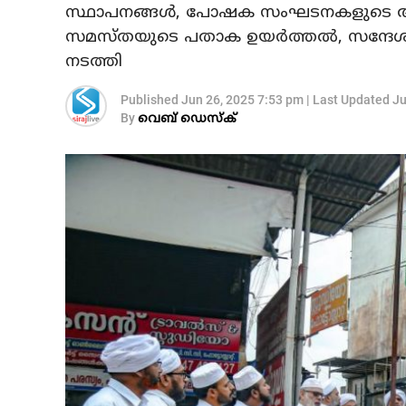
സ്ഥാപനങ്ങൾ, പോഷക സംഘടനകളുടെ ആസ്ഥാ
സമസ്തയുടെ പതാക ഉയർത്തൽ, സന്ദേശ
നടത്തി
Published
Jun 26, 2025 7:53 pm
|
Last Updated
Ju
By
വെബ് ഡെസ്‌ക്