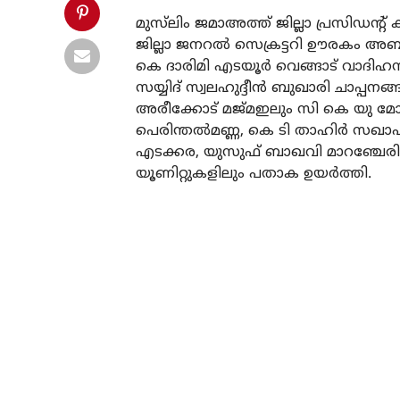
മുസ്‌ലിം ജമാഅത്ത് ജില്ലാ പ്രസിഡൻ്റ
ജില്ലാ ജനറൽ സെക്രട്ടറി ഊരകം അബ
കെ ദാരിമി എടയൂർ വെങ്ങാട് വാദിഹ
സയ്യിദ് സ്വലഹുദ്ദീൻ ബുഖാരി ചാപ്പന
അരീക്കോട് മജ്മഇലും സി കെ യു മോങ
പെരിന്തൽമണ്ണ, കെ ടി താഹിർ സഖാഫി
എടക്കര, യുസുഫ് ബാഖവി മാറഞ്ചേരി,
യൂണിറ്റുകളിലും പതാക ഉയർത്തി.