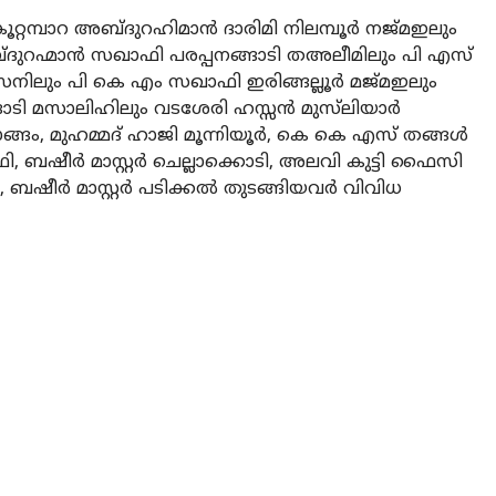
് കൂറ്റമ്പാറ അബ്ദുറഹിമാൻ ദാരിമി നിലമ്പൂർ നജ്മഇലും
്ദുറഹ്മാൻ സഖാഫി പരപ്പനങ്ങാടി തഅലീമിലും പി എസ്
സനിലും പി കെ എം സഖാഫി ഇരിങ്ങല്ലൂർ മജ്മഇലും
ങ്ങാടി മസാലിഹിലും വടശേരി ഹസ്സൻ മുസ്‌ലിയാർ
്ങം, മുഹമ്മദ് ഹാജി മൂന്നിയൂർ, കെ കെ എസ് തങ്ങൾ
, ബഷീർ മാസ്റ്റർ ചെല്ലാക്കൊടി, അലവി കുട്ടി ഫൈസി
 ബഷീർ മാസ്റ്റർ പടിക്കൽ തുടങ്ങിയവർ വിവിധ