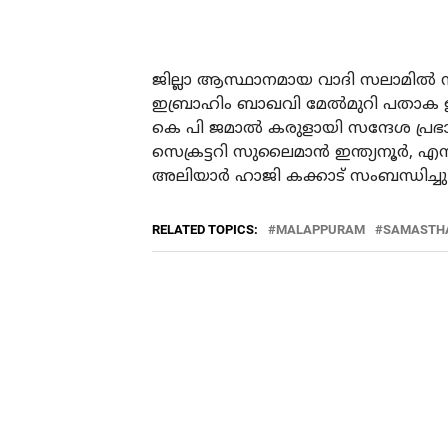
ജില്ലാ ആസ്ഥാനമായ വാദി സലാമിൽ നട
ഇബ്രാഹിം ബാഖവി മേൽമുറി പതാക ഉയർത
കെ പി ജമാൽ കരുളായി സന്ദേശ പ്ര
സെക്രട്ടറി സുലൈമാൻ ഇന്ത്യനൂർ, എസ
അലിയാർ ഹാജി കക്കാട് സംബന്ധിച്ചു
RELATED TOPICS:
MALAPPURAM
SAMASTH