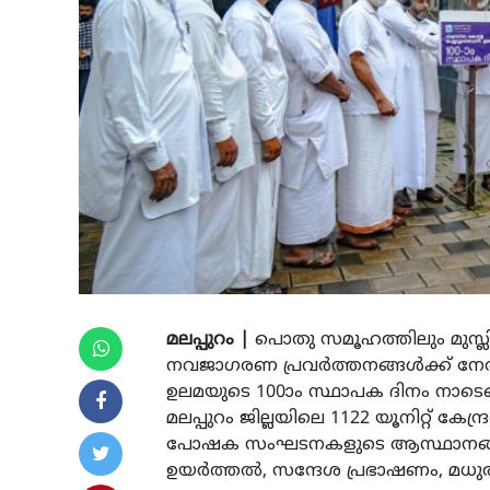
മലപ്പുറം |
പൊതു സമൂഹത്തിലും മുസ്ലി
നവജാഗരണ പ്രവർത്തനങ്ങൾക്ക് നേ
ഉലമയുടെ 100ാം സ്ഥാപക ദിനം നാട
മലപ്പുറം ജില്ലയിലെ 1122 യൂനിറ്റ് കേ
പോഷക സംഘടനകളുടെ ആസ്ഥാനങ്ങൾ എ
ഉയർത്തൽ, സന്ദേശ പ്രഭാഷണം, മധു