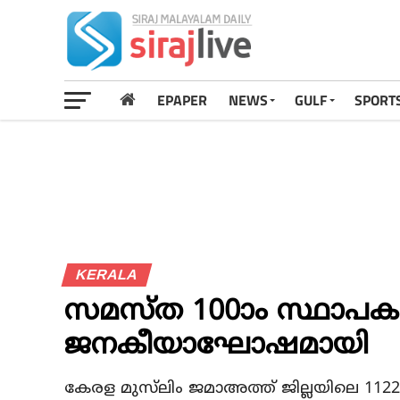
EPAPER
NEWS
GULF
SPORT
KERALA
സമസ്ത 100ാം സ്ഥാപക ദ
ജനകീയാഘോഷമായി
കേരള മുസ്‌ലിം ജമാഅത്ത് ജില്ലയിലെ 1122 യ