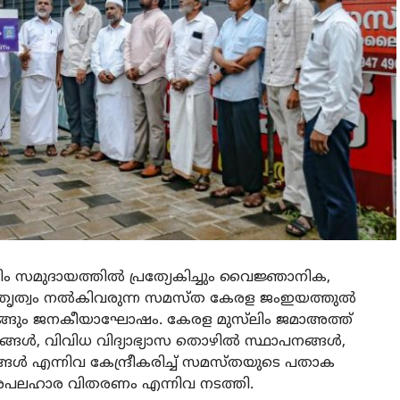
ം സമുദായത്തിൽ പ്രത്യേകിച്ചും വൈജ്ഞാനിക,
തൃത്വം നൽകിവരുന്ന സമസ്ത കേരള ജംഇയത്തുൽ
െങ്ങും ജനകീയാഘോഷം. കേരള മുസ്‌ലിം ജമാഅത്ത്
ന്ദ്രങ്ങൾ, വിവിധ വിദ്യാഭ്യാസ തൊഴിൽ സ്ഥാപനങ്ങൾ,
ന്നിവ കേന്ദ്രീകരിച്ച് സമസ്തയുടെ പതാക
രപലഹാര വിതരണം എന്നിവ നടത്തി.