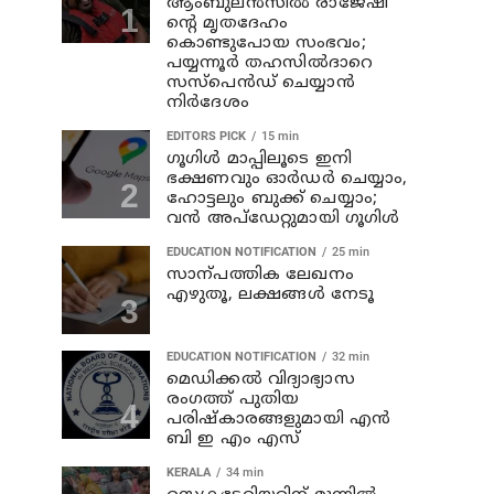
ആംബുലൻസിൽ രാജേഷി
ന്റെ മൃതദേഹം
കൊണ്ടുപോയ സംഭവം;
പയ്യന്നൂർ തഹസിൽദാറെ
സസ്പെൻഡ് ചെയ്യാന്‍
നിര്‍ദേശം
EDITORS PICK
15 min
ഗൂഗിൾ മാപ്പിലൂടെ ഇനി
ഭക്ഷണവും ഓർഡർ ചെയ്യാം,
ഹോട്ടലും ബുക്ക് ചെയ്യാം;
വൻ അപ്‌ഡേറ്റുമായി ഗൂഗിൾ
EDUCATION NOTIFICATION
25 min
സാന്പത്തിക ലേഖനം
എഴുതൂ, ലക്ഷങ്ങൾ നേടൂ
EDUCATION NOTIFICATION
32 min
മെഡിക്കൽ വിദ്യാഭ്യാസ
രംഗത്ത് പുതിയ
പരിഷ്‌കാരങ്ങളുമായി എൻ
ബി ഇ എം എസ്
KERALA
34 min