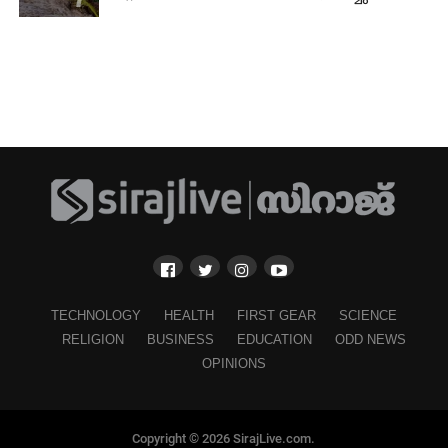
TECHNOLOGY
HEALTH
FIRST GEAR
SCIENCE
RELIGION
BUSINESS
EDUCATION
ODD NEWS
OPINIONS
Copyright © 2026 SirajLive.com.