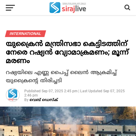
INTERNATIONAL
യുക്രൈൻ മന്ത്രിസഭാ കെട്ടിടത്തിന്
നേരെ റഷ്യൻ വ്യോമാക്രമണം; മൂന്ന്
മരണം
റഷ്യയിലെ എണ്ണ പൈപ്പ് ലൈൻ ആക്രമിച്ച്
യുക്രൈൻ്റെ തിരിച്ചടി
Published
Sep 07, 2025 2:45 pm
|
Last Updated
Sep 07, 2025
2:46 pm
By
വെബ് ഡെസ്‌ക്