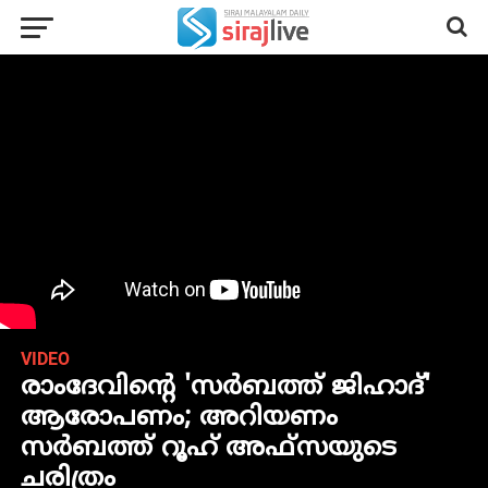
VIDEO
രാംദേവിന്റെ 'സർബത്ത് ജിഹാദ്'
ആരോപണം; അറിയണം
സർബത്ത് റൂഹ് അഫ്സയുടെ
ചരിത്രം