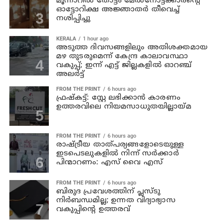
മൂന്നാറില്‍ തോട്ടം മേല്‍നോട്ടക്കാരന്റെ
ഓട്ടോറിക്ഷ അജ്ഞാതര്‍ തീവെച്ച്
നശിപ്പിച്ചു
KERALA
1 hour ago
അടുത്ത ദിവസങ്ങളിലും അതിശക്തമായ
മഴ തുടരുമെന്ന് കേന്ദ്ര കാലാവസ്ഥാ
വകുപ്പ്; ഇന്ന് എട്ട് ജില്ലകളിൽ ഓറഞ്ച്
അലർട്ട്
FROM THE PRINT
6 hours ago
ഫ്രഷ്‌കട്ട്: സ്റ്റേ ലഭിക്കാന്‍ കാരണം
ഉത്തരവിലെ നിയമസാധുതയില്ലായ്മ
FROM THE PRINT
6 hours ago
രാഷ്ട്രീയ താത്പര്യങ്ങളോടെയുള്ള
ഇടപെടലുകളില്‍ നിന്ന് സര്‍ക്കാര്‍
പിന്മാറണം: എസ് വൈ എസ്
FROM THE PRINT
6 hours ago
ബിരുദ പ്രവേശത്തിന് പ്ലസ്ടു
നിര്‍ബന്ധമില്ല; ഉന്നത വിദ്യാഭ്യാസ
വകുപ്പിന്റെ ഉത്തരവ്