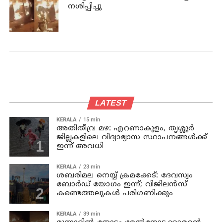
നശിപ്പിച്ചു
LATEST
KERALA
15 min
അതിതീവ്ര മഴ: എറണാകുളം, തൃശ്ശൂർ
ജില്ലകളിലെ വിദ്യാഭ്യാസ സ്ഥാപനങ്ങൾക്ക്
ഇന്ന് അവധി
KERALA
23 min
ശബരിമല നെയ്യ് ക്രമക്കേട്: ദേവസ്വം
ബോർഡ് യോഗം ഇന്ന്; വിജിലൻസ്
കണ്ടെത്തലുകൾ പരിഗണിക്കും
KERALA
39 min