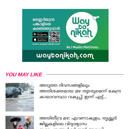
YOU MAY LIKE
അടുത്ത ദിവസങ്ങളിലും
അതിശക്തമായ മഴ തുടരുമെന്ന് കേന്ദ്ര
കാലാവസ്ഥാ വകുപ്പ്; ഇന്ന് എട്ട്
ജില്ലകളിൽ ഓറഞ്ച് അലർട്ട്
അതിതീവ്ര മഴ: എറണാകുളം, തൃശ്ശൂർ
ജില്ലകളിലെ വിദ്യാഭ്യാസ