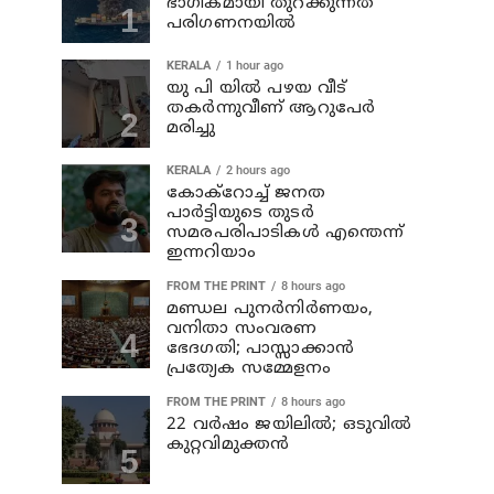
ഭാഗികമായി തുറക്കുന്നത്
പരിഗണനയില്‍
KERALA
1 hour ago
യു പി യില്‍ പഴയ വീട്
തകര്‍ന്നുവീണ് ആറുപേര്‍
മരിച്ചു
KERALA
2 hours ago
കോക്റോച്ച് ജനത
പാര്‍ട്ടിയുടെ തുടര്‍
സമരപരിപാടികള്‍ എന്തെന്ന്
ഇന്നറിയാം
FROM THE PRINT
8 hours ago
മണ്ഡല പുനർനിർണയം,
വനിതാ സംവരണ
ഭേദഗതി; പാസ്സാക്കാൻ
പ്രത്യേക സമ്മേളനം
FROM THE PRINT
8 hours ago
22 വർഷം ജയിലിൽ; ഒടുവിൽ
കുറ്റവിമുക്തൻ