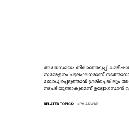
അതേസമയം തിരഞ്ഞെടുപ്പ് കമ്മീഷന്‍ 
സമ്മേളനം ചട്ടലംഘനമാണ് നടത്താനാവി
ബോധ്യപ്പെടുത്താൻ ശ്രമിച്ചെങ്കിലും
നടപടിയുണ്ടാകുമെന്ന് ഉദ്യോഗസ്ഥൻ വ്
RELATED TOPICS:
PV ANWAR