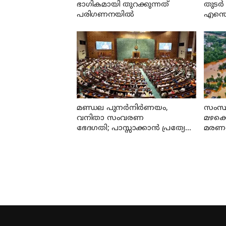
ഭാഗികമായി തുറക്കുന്നത്
തുടര്
പരിഗണനയില്‍
എന്തെ
മണ്ഡല പുനർനിർണയം,
സംസ്
വനിതാ സംവരണ
മഴക്
ഭേദഗതി; പാസ്സാക്കാൻ പ്രത്യേക
മരണപ്
സമ്മേളനം
ആയി