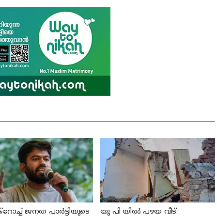
ോച്ച് ജനത പാര്‍ട്ടിയുടെ
യു പി യില്‍ പഴയ വീട്