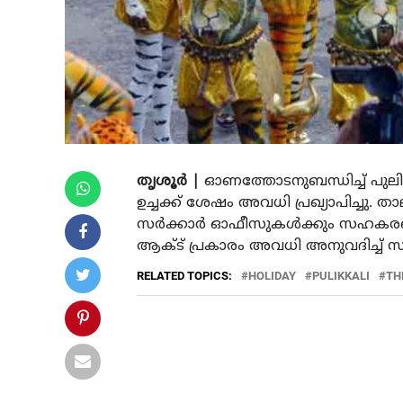
തൃശൂർ |
ഓണത്തോടനുബന്ധിച്ച് പുലിക
ഉച്ചക്ക് ശേഷം അവധി പ്രഖ്യാപിച്ചു. ത
സർക്കാർ ഓഫീസുകൾക്കും സഹകരണ സ
ആക്ട് പ്രകാരം അവധി അനുവദിച്ച് സർ
RELATED TOPICS:
HOLIDAY
PULIKKALI
TH