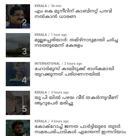
KERALA
36 min
എം കെ മുനീറിന് കാബിനറ്റ് പദവി
നല്‍കാന്‍ ധാരണ
KERALA
1 hour ago
മുല്ലപ്പെരിയാര്‍: തമിഴ്‌നാടുമായി ചര്‍ച്ച
നടത്തുമെന്ന് കേരളം
INTERNATIONAL
2 hours ago
ഹോര്‍മുസ് കടലിടുക്ക് ഭാഗികമായി
തുറക്കുന്നത് പരിഗണനയില്‍
KERALA
3 hours ago
യു പി യില്‍ പഴയ വീട് തകര്‍ന്നുവീണ്
ആറുപേര്‍ മരിച്ചു
KERALA
4 hours ago
കോക്റോച്ച് ജനത പാര്‍ട്ടിയുടെ തുടര്‍
സമരപരിപാടികള്‍ എന്തെന്ന് ഇന്നറിയാം