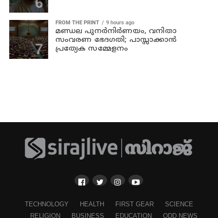
FROM THE PRINT
9 hours ago
മണ്ഡല പുനർനിർണയം, വനിതാ
സംവരണ ഭേദഗതി; പാസ്സാക്കാൻ
പ്രത്യേക സമ്മേളനം
TECHNOLOGY
HEALTH
FIRST GEAR
SCIENCE
RELIGION
BUSINESS
EDUCATION
ODD NEWS