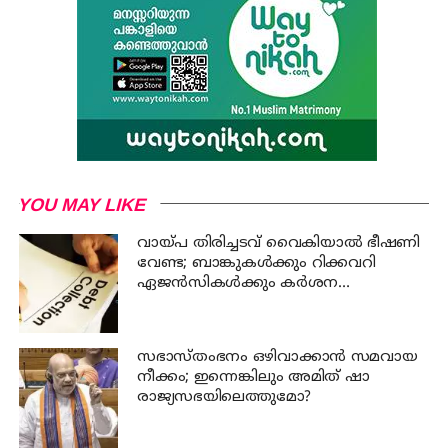
YOU MAY LIKE
വായ്പ തിരിച്ചടവ് വൈകിയാൽ ഭീഷണി
വേണ്ട; ബാങ്കുകൾക്കും റിക്കവറി
ഏജൻസികൾക്കും കർശന
നിയന്ത്രണങ്ങളുമായി ആർ ബി ഐ
സഭാസ്തംഭനം ഒഴിവാക്കാൻ സമവായ
നീക്കം; ഇന്നെങ്കിലും അമിത് ഷാ
രാജ്യസഭയിലെത്തുമോ?