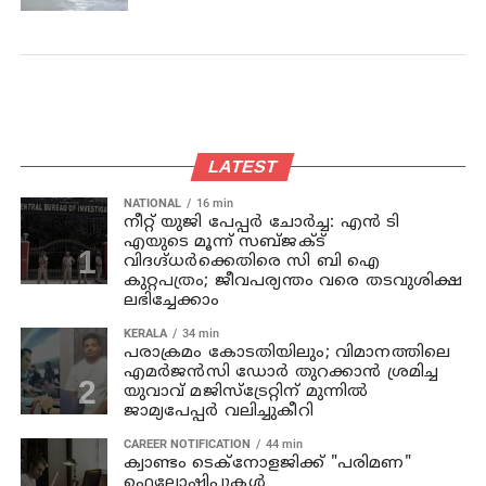
LATEST
NATIONAL
16 min
നീറ്റ് യുജി പേപ്പർ ചോർച്ച: എൻ ടി
എയുടെ മൂന്ന് സബ്ജക്ട്
വിദഗ്ദ്ധർക്കെതിരെ സി ബി ഐ
കുറ്റപത്രം; ജീവപര്യന്തം വരെ തടവുശിക്ഷ
ലഭിച്ചേക്കാം
KERALA
34 min
പരാക്രമം കോടതിയിലും; വിമാനത്തിലെ
എമര്‍ജന്‍സി ഡോര്‍ തുറക്കാന്‍ ശ്രമിച്ച
യുവാവ് മജിസ്ട്രേറ്റിന് മുന്നില്‍
ജാമ്യപേപ്പര്‍ വലിച്ചുകീറി
CAREER NOTIFICATION
44 min
ക്വാണ്ടം ടെക്‌നോളജിക്ക് "പരിമണ"
ഫെലോഷിപ്പുകൾ