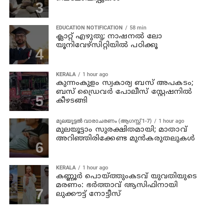
EDUCATION NOTIFICATION
58 min
ക്ലാറ്റ് എഴുതു; നാഷനൽ ലോ
യൂനിവേഴ്‌സിറ്റിയിൽ പഠിക്കൂ
KERALA
1 hour ago
കുന്നംകുളം സ്വകാര്യ ബസ് അപകടം;
ബസ് ഡ്രൈവര്‍ പോലീസ് സ്റ്റേഷനില്‍
കീഴടങ്ങി
മുലയൂട്ടൽ വാരാചരണം (ആഗസ്റ്റ് 1-7)
1 hour ago
മുലയൂട്ടാം സുരക്ഷിതമായി; മാതാവ്
അറിഞ്ഞിരിക്കേണ്ട മുൻകരുതലുകൾ
KERALA
1 hour ago
കണ്ണൂര്‍ പൊയ്ത്തുംകടവ് യുവതിയുടെ
മരണം: ഭർത്താവ് ആസിഫിനായി
ലുക്കൗട്ട് നോട്ടീസ്