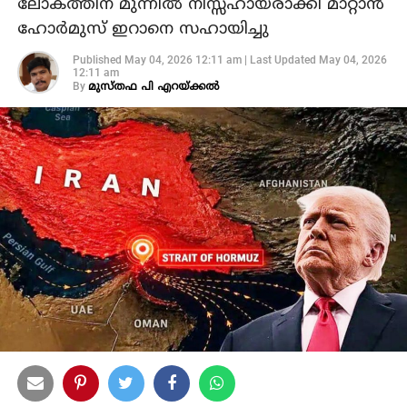
ലോകത്തിന് മുന്നില്‍ നിസ്സഹായരാക്കി മാറ്റാന്‍
ഹോര്‍മുസ് ഇറാനെ സഹായിച്ചു
Published
May 04, 2026 12:11 am
|
Last Updated
May 04, 2026
12:11 am
By
മുസ്തഫ പി എറയ്ക്കല്‍