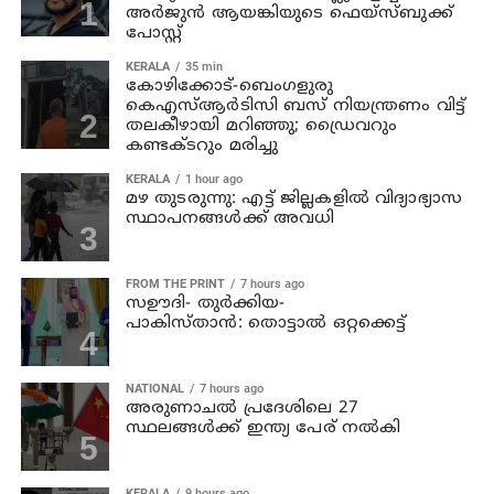
അര്‍ജുന്‍ ആയങ്കിയുടെ ഫെയ്‌സ്ബുക്ക്
പോസ്റ്റ്
KERALA
35 min
കോഴിക്കോട്-ബെംഗളുരു
കെഎസ്ആര്‍ടിസി ബസ് നിയന്ത്രണം വിട്ട്
തലകീഴായി മറിഞ്ഞു; ഡ്രൈവറും
കണ്ടക്ടറും മരിച്ചു
KERALA
1 hour ago
മഴ തുടരുന്നു: എട്ട് ജില്ലകളില്‍ വിദ്യാഭ്യാസ
സ്ഥാപനങ്ങള്‍ക്ക് അവധി
FROM THE PRINT
7 hours ago
സഊദി- തുർക്കിയ-
പാകിസ്താൻ: തൊട്ടാൽ ഒറ്റക്കെട്ട്
NATIONAL
7 hours ago
അരുണാചല്‍ പ്രദേശിലെ 27
സ്ഥലങ്ങള്‍ക്ക് ഇന്ത്യ പേര് നല്‍കി
KERALA
9 hours ago