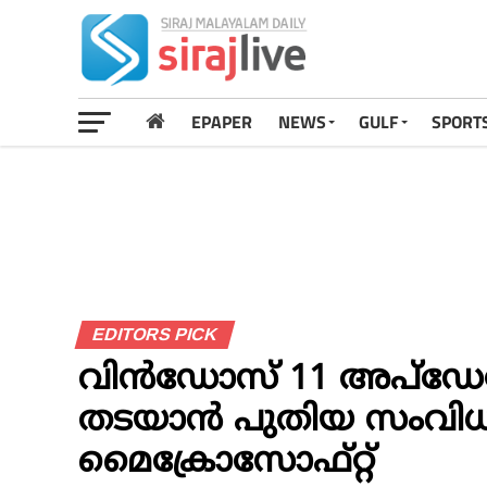
EPAPER
NEWS
GULF
SPORT
EDITORS PICK
വിൻഡോസ് 11 അപ്‌ഡേറ്
തടയാൻ പുതിയ സംവിധ
മൈക്രോസോഫ്റ്റ്