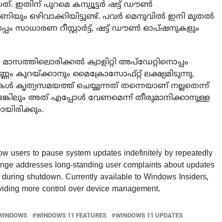
്. ഇതിന് പുറമെ കമ്പ്യൂട്ടർ ഷട്ട് ഡൗൺ
ഭീഷണിയും ഒഴിവാക്കിയിട്ടുണ്ട്. പവർ മെനുവിൽ ഇനി മുതൽ
ിനൊപ്പം സാധാരണ റീസ്റ്റാർട്ട്, ഷട്ട് ഡൗൺ ഓപ്ഷനുകളും
സത്തിലൊരിക്കൽ ക്വാളിറ്റി അപ്‌ഡേറ്റിനൊപ്പം
്ണം കുറയ്ക്കാനും മൈക്രോസോഫ്റ്റ് ലക്ഷ്യമിടുന്നു.
 കൃത്യസമയത്ത് ചെയ്യുന്നത് തന്നെയാണ് നല്ലതെന്ന്
ടെങ്കിലും അത് എപ്പോൾ വേണമെന്ന് തീരുമാനിക്കാനുള്ള
ിരിക്കും.
w users to pause system updates indefinitely by repeatedly
hange addresses long-standing user complaints about updates
rts during shutdown. Currently available to Windows Insiders,
providing more control over device management.
WINDOWS
WINDOWS 11 FEATURES
WINDOWS 11 UPDATES