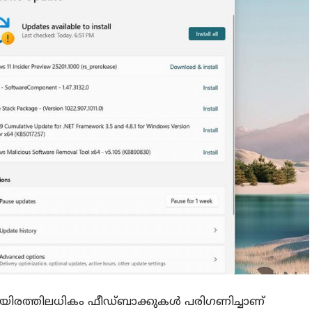
ായിരത്തിലധികം ഫീഡ്‌ബാക്കുകൾ പരിഗണിച്ചാണ്