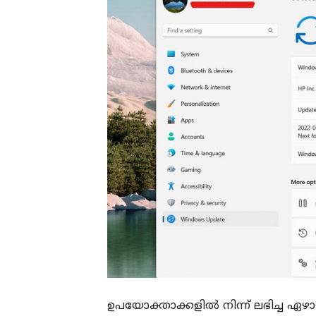
ഉപയോക്താക്കളിൽ നിന്ന് ലഭിച്ച ഏഴ