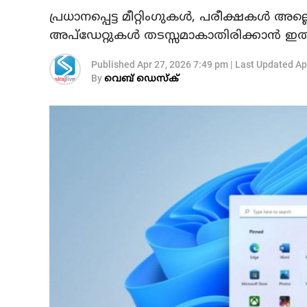
പ്രധാനപ്പെട്ട മീറ്റിംഗുകൾ, പരീക്ഷകൾ അ
അപ്‌ഡേറ്റുകൾ തടസ്സമാകാതിരിക്കാൻ ഇത
Published
Apr 27, 2026 7:49 pm
|
Last Updated
Ap
By
വെബ് ഡെസ്‌ക്