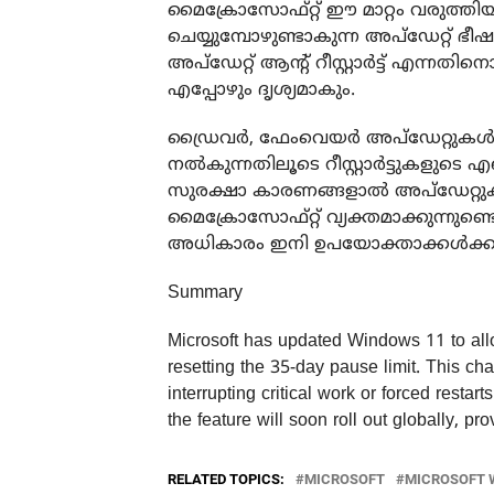
മൈക്രോസോഫ്റ്റ് ഈ മാറ്റം വരുത്തിയത
ചെയ്യുമ്പോഴുണ്ടാകുന്ന അപ്‌ഡേറ്റ് 
അപ്‌ഡേറ്റ് ആന്റ് റീസ്റ്റാർട്ട് എന്നത
എപ്പോഴും ദൃശ്യമാകും.
ഡ്രൈവർ, ഫേംവെയർ അപ്‌ഡേറ്റുകൾ മാ
നൽകുന്നതിലൂടെ റീസ്റ്റാർട്ടുകളുടെ എണ
സുരക്ഷാ കാരണങ്ങളാൽ അപ്‌ഡേറ്റുകൾ
മൈക്രോസോഫ്റ്റ് വ്യക്തമാക്കുന്നുണ്
അധികാരം ഇനി ഉപയോക്താക്കൾക്കായ
Summary
Microsoft has updated Windows 11 to allo
resetting the 35-day pause limit. This c
interrupting critical work or forced resta
the feature will soon roll out globally, 
RELATED TOPICS:
MICROSOFT
MICROSOFT 