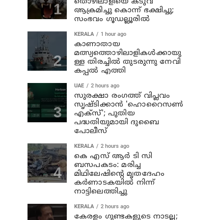
തൊഴിലാളിയെ കടുവ
ആക്രമിച്ചു കൊന്ന് ഭക്ഷിച്ചു;
സംഭവം ഗൂഡല്ലൂരില്‍
KERALA
1 hour ago
കാണാതായ
മത്സ്യത്തൊഴിലാളികള്‍ക്കായു
ള്ള തിരച്ചില്‍ തുടരുന്നു നേവി
കപ്പല്‍ എത്തി
UAE
2 hours ago
സുരക്ഷാ രംഗത്ത് വിപ്ലവം
സൃഷ്ടിക്കാന്‍ 'ഹൊറൈസണ്‍
എക്‌സ്'; പുതിയ
പദ്ധതിയുമായി ദുബൈ
പോലീസ്
KERALA
2 hours ago
കെ എസ് ആര്‍ ടി സി
ബസപകടം: മരിച്ച
മിഥിലേഷിന്റെ മൃതദേഹം
കര്‍ണാടകയില്‍ നിന്ന്
നാട്ടിലെത്തിച്ചു
KERALA
2 hours ago
കേരളം ഗുണ്ടകളുടെ നാടല്ല;