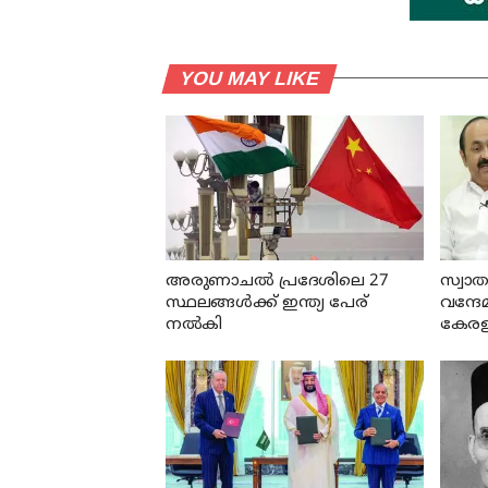
YOU MAY LIKE
അരുണാചല്‍ പ്രദേശിലെ 27
സ്വാത
സ്ഥലങ്ങള്‍ക്ക് ഇന്ത്യ പേര്
വന്ദേ
നല്‍കി
കേരള 