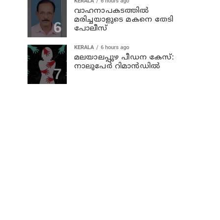
KERALA
6 hours ago
വാഹനാപകടത്തില്‍
മരിച്ചയാളുടെ മകനെ തേടി
പോലീസ്
KERALA
6 hours ago
മലയാലപ്പുഴ പീഡന കേസ്:
നാലുപേര്‍ റിമാന്‍ഡില്‍