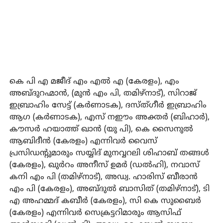
കെ പി എ മജീദ് എം എല്‍ എ (കേരളം), എം
അബ്ദുറഹ്മാന്‍, (മുന്‍ എം പി, തമിഴ്നാട്), സിറാജ്
ഇബ്രാഹിം സേട്ട് (കര്‍ണാടക), ദസ്ത്ഗീര്‍ ഇബ്രാഹിം
ആഗ (കര്‍ണാടക), എസ് നഈം അക്തര്‍ (ബിഹാര്‍),
കൗസര്‍ ഹയാത്ത് ഖാന്‍ (യു പി), കെ സൈനുല്‍
ആബിദീന്‍ (കേരളം) എന്നിവര്‍ വൈസ്
പ്രസിഡന്റുമാരും സയ്യിദ് മുനവ്വറലി ശിഹാബ് തങ്ങള്‍
(കേരളം), ഖുര്‍റം അനീസ് ഉമര്‍ (ഡല്‍ഹി), നവാസ്
കനി എം പി (തമിഴ്നാട്), അഡ്വ. ഹാരിസ് ബീരാന്‍
എം പി (കേരളം), അബ്ദുല്‍ ബാസിത് (തമിഴ്‌നാട്), ടി
എ അഹമ്മദ് കബീര്‍ (കേരളം), സി കെ സുബൈര്‍
(കേരളം) എന്നിവര്‍ സെക്രട്ടറിമാരും ആസിഫ്