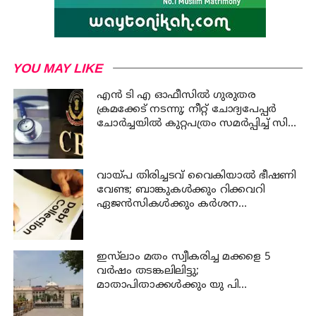
YOU MAY LIKE
എന്‍ ടി എ ഓഫീസില്‍ ഗുരുതര
ക്രമക്കേട് നടന്നു; നീറ്റ് ചോദ്യപേപ്പര്‍
ചോര്‍ച്ചയില്‍ കുറ്റപത്രം സമര്‍പ്പിച്ച് സി
ബി ഐ
വായ്പ തിരിച്ചടവ് വൈകിയാൽ ഭീഷണി
വേണ്ട; ബാങ്കുകൾക്കും റിക്കവറി
ഏജൻസികൾക്കും കർശന
നിയന്ത്രണങ്ങളുമായി ആർ ബി ഐ
ഇസ്‍ലാം മതം സ്വീകരിച്ച മക്കളെ 5
വർഷം തടങ്കലിലിട്ടു;
മാതാപിതാക്കൾക്കും യു പി
സർക്കാരിനും 25 ലക്ഷം പിഴ ചുമത്തി
ഹൈക്കോടതി