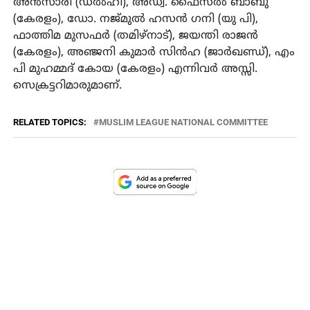
അന്‍സാരി (ഡല്‍ഹി), അഡ്വ. ഫൈസല്‍ ബാബു
(കേരളം), ഡോ. നജ്മുല്‍ ഹസന്‍ ഗനി (യു പി),
ഫാത്തിമ മുസഫര്‍ (തമിഴ്നാട്), ജയന്തി രാജന്‍
(കേരളം), അഞ്ജനി കുമാര്‍ സിന്‍ഹ (ജാര്‍ഖണ്ഡ്), എം
പി മുഹമ്മദ് കോയ (കേരളം) എന്നിവര്‍ അസ്സി.
സെക്രട്ടറിമാരുമാണ്.
RELATED TOPICS:
MUSLIM LEAGUE NATIONAL COMMITTEE