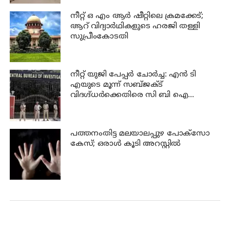
നീറ്റ് ഒ എം ആര്‍ ഷീറ്റിലെ ക്രമക്കേട്;
ആറ് വിദ്യാര്‍ഥികളുടെ ഹരജി തള്ളി
സുപ്രീംകോടതി
നീറ്റ് യുജി പേപ്പർ ചോർച്ച: എൻ ടി
എയുടെ മൂന്ന് സബ്ജക്ട്
വിദഗ്ദ്ധർക്കെതിരെ സി ബി ഐ
കുറ്റപത്രം; ജീവപര്യന്തം വരെ
തടവുശിക്ഷ ലഭിച്ചേക്കാം
പത്തനംതിട്ട മലയാലപ്പുഴ പോക്സോ
കേസ്; ഒരാള്‍ കൂടി അറസ്റ്റില്‍