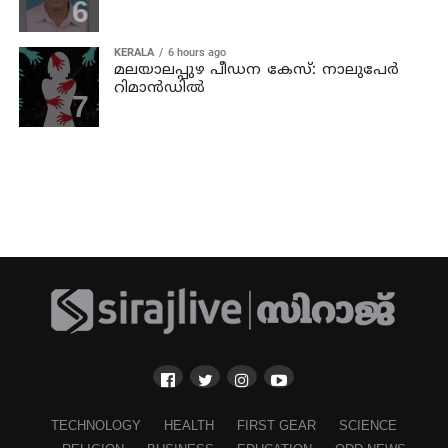
KERALA
6 hours ago
മലയാലപ്പുഴ പീഡന കേസ്: നാലുപേര്‍
റിമാന്‍ഡില്‍
TECHNOLOGY
HEALTH
FIRST GEAR
SCIENCE