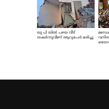
യു പി യില്‍ പഴയ വീട്
മണ്ഡ
തകര്‍ന്നുവീണ് ആറുപേര്‍ മരിച്ചു
വനി
ഭേദഗത
സമ്മ