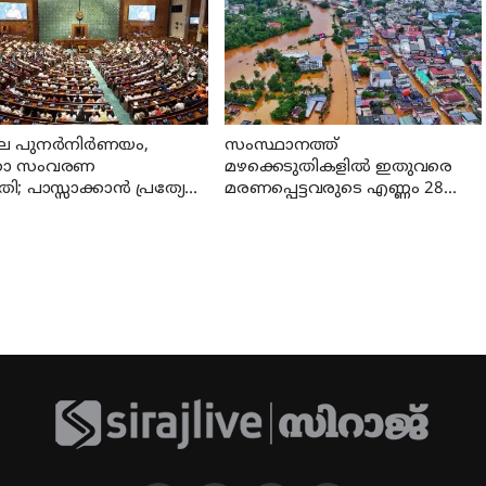
ല പുനർനിർണയം,
സംസ്ഥാനത്ത്
താ സംവരണ
മഴക്കെടുതികളില്‍ ഇതുവരെ
ി; പാസ്സാക്കാൻ പ്രത്യേക
മരണപ്പെട്ടവരുടെ എണ്ണം 28
േളനം
ആയി