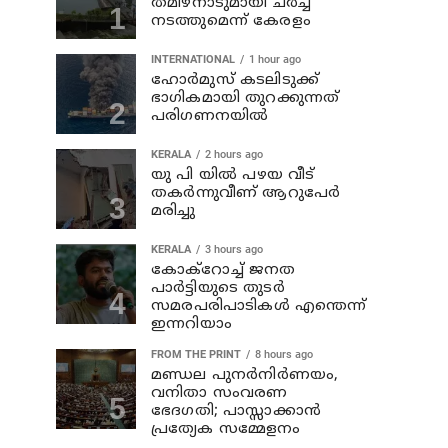
തമിഴ്‌നാടുമായി ചര്‍ച്ച
നടത്തുമെന്ന് കേരളം
INTERNATIONAL
1 hour ago
ഹോര്‍മുസ് കടലിടുക്ക്
ഭാഗികമായി തുറക്കുന്നത്
പരിഗണനയില്‍
KERALA
2 hours ago
യു പി യില്‍ പഴയ വീട്
തകര്‍ന്നുവീണ് ആറുപേര്‍
മരിച്ചു
KERALA
3 hours ago
കോക്റോച്ച് ജനത
പാര്‍ട്ടിയുടെ തുടര്‍
സമരപരിപാടികള്‍ എന്തെന്ന്
ഇന്നറിയാം
FROM THE PRINT
8 hours ago
മണ്ഡല പുനർനിർണയം,
വനിതാ സംവരണ
ഭേദഗതി; പാസ്സാക്കാൻ
പ്രത്യേക സമ്മേളനം