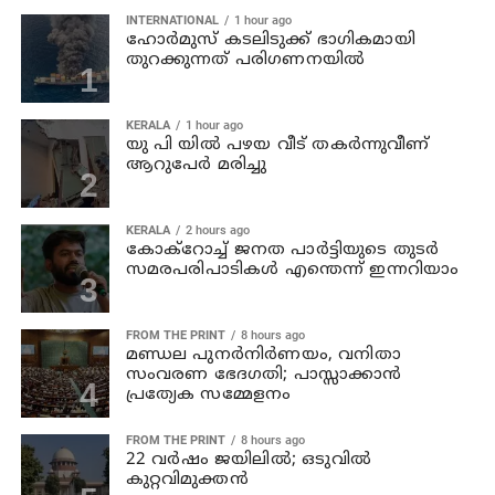
INTERNATIONAL
1 hour ago
ഹോര്‍മുസ് കടലിടുക്ക് ഭാഗികമായി
തുറക്കുന്നത് പരിഗണനയില്‍
KERALA
1 hour ago
യു പി യില്‍ പഴയ വീട് തകര്‍ന്നുവീണ്
ആറുപേര്‍ മരിച്ചു
KERALA
2 hours ago
കോക്റോച്ച് ജനത പാര്‍ട്ടിയുടെ തുടര്‍
സമരപരിപാടികള്‍ എന്തെന്ന് ഇന്നറിയാം
FROM THE PRINT
8 hours ago
മണ്ഡല പുനർനിർണയം, വനിതാ
സംവരണ ഭേദഗതി; പാസ്സാക്കാൻ
പ്രത്യേക സമ്മേളനം
FROM THE PRINT
8 hours ago
22 വർഷം ജയിലിൽ; ഒടുവിൽ
കുറ്റവിമുക്തൻ