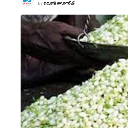
By
വെബ് ഡെസ്‌ക്