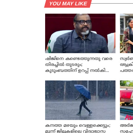
YOU MAY LIKE
ഷിജിനെ കണ്ടെത്തുന്നതു വരെ
സ്വര്‍
തിരച്ചില്‍ തുടരും;
ആക്രി
കുടുംബത്തിന് ഉറപ്പ് നല്‍കി
പത്തര
മന്ത്രി സി പി ജോണ്‍
കണ്ടെ
കനത്ത മഴയും വെള്ളക്കെട്ടും;
അര്‍ജ
മൂന്ന്‌ ജില്ലകളിലെ വിദ്യാഭ്യാസ
സഹോദ