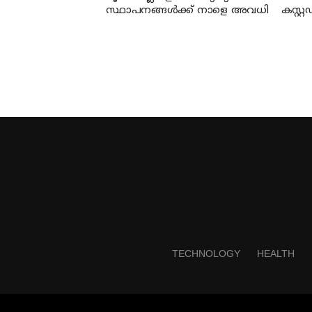
സ്ഥാപനങ്ങള്‍ക്ക് നാളെ അവധി
കസ്റ്
തൃശൂരി
TECHNOLOGY
HEALTH