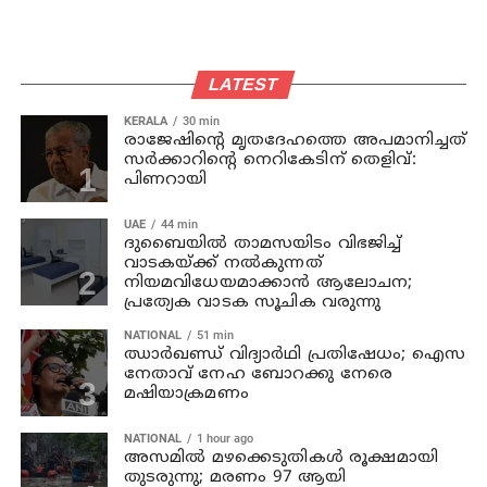
LATEST
KERALA
30 min
രാജേഷിന്റെ മൃതദേഹത്തെ അപമാനിച്ചത്
സര്‍ക്കാറിന്റെ നെറികേടിന് തെളിവ്:
പിണറായി
UAE
44 min
ദുബൈയിൽ താമസയിടം വിഭജിച്ച്
വാടകയ്ക്ക് നൽകുന്നത്
നിയമവിധേയമാക്കാൻ ആലോചന;
പ്രത്യേക വാടക സൂചിക വരുന്നു
NATIONAL
51 min
ഝാര്‍ഖണ്ഡ് വിദ്യാര്‍ഥി പ്രതിഷേധം; ഐസ
നേതാവ് നേഹ ബോറക്കു നേരെ
മഷിയാക്രമണം
NATIONAL
1 hour ago
അസമില്‍ മഴക്കെടുതികള്‍ രൂക്ഷമായി
തുടരുന്നു; മരണം 97 ആയി