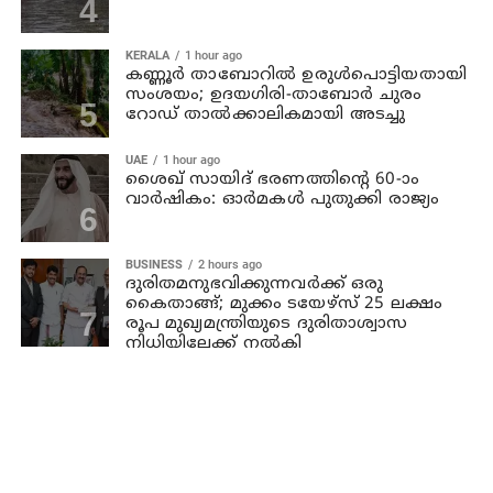
KERALA
1 hour ago
കണ്ണൂര്‍ താബോറില്‍ ഉരുള്‍പൊട്ടിയതായി
സംശയം; ഉദയഗിരി-താബോര്‍ ചുരം
റോഡ് താല്‍ക്കാലികമായി അടച്ചു
UAE
1 hour ago
ശൈഖ് സായിദ് ഭരണത്തിന്റെ 60-ാം
വാർഷികം: ഓർമകൾ പുതുക്കി രാജ്യം
BUSINESS
2 hours ago
ദുരിതമനുഭവിക്കുന്നവര്‍ക്ക് ഒരു
കൈതാങ്ങ്; മുക്കം ടയേഴ്‌സ് 25 ലക്ഷം
രൂപ മുഖ്യമന്ത്രിയുടെ ദുരിതാശ്വാസ
നിധിയിലേക്ക് നല്‍കി