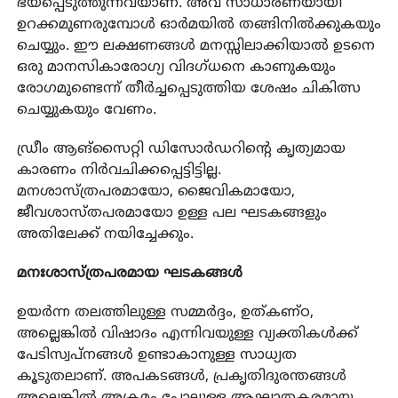
ഭയപ്പെടുത്തുന്നവയാണ്. അവ സാധാരണയായി
ഉറക്കമുണരുമ്പോൾ ഓർമയിൽ തങ്ങിനിൽക്കുകയും
ചെയ്യും. ഈ ലക്ഷണങ്ങൾ മനസ്സിലാക്കിയാൽ ഉടനെ
ഒരു മാനസികാരോഗ്യ വിദഗ്ധനെ കാണുകയും
രോഗമുണ്ടെന്ന് തീർച്ചപ്പെടുത്തിയ ശേഷം ചികിത്സ
ചെയ്യുകയും വേണം.
ഡ്രീം ആങ്സൈറ്റി ഡിസോർഡറിന്റെ കൃത്യമായ
കാരണം നിർവചിക്കപ്പെട്ടിട്ടില്ല.
മനശാസ്ത്രപരമായോ, ജൈവികമായോ,
ജീവശാസ്തപരമായോ ഉള്ള പല ഘടകങ്ങളും
അതിലേക്ക് നയിച്ചേക്കും.
മനഃശാസ്ത്രപരമായ ഘടകങ്ങൾ
ഉയർന്ന തലത്തിലുള്ള സമ്മർദ്ദം, ഉത്കണ്ഠ,
അല്ലെങ്കിൽ വിഷാദം എന്നിവയുള്ള വ്യക്തികൾക്ക്
പേടിസ്വപ്നങ്ങൾ ഉണ്ടാകാനുള്ള സാധ്യത
കൂടുതലാണ്. അപകടങ്ങൾ, പ്രകൃതിദുരന്തങ്ങൾ
അല്ലെങ്കിൽ അക്രമം പോലുള്ള ആഘാതകരമായ