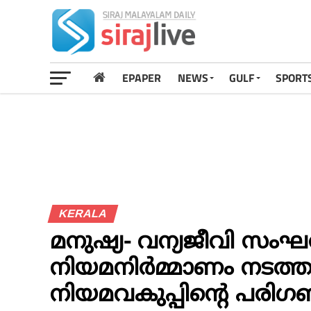
EPAPER
NEWS
GULF
SPORT
KERALA
മനുഷ്യ- വന്യജീവി സംഘ
നിയമനിര്‍മ്മാ​ണം നടത്
നിയമവകുപ്പിന്റെ പര