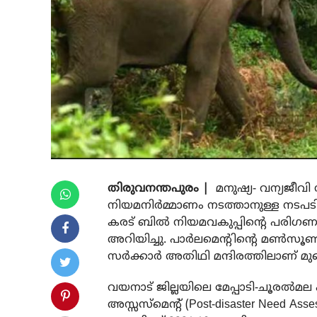
തിരുവനന്തപുരം |
മനുഷ്യ- വന്യജീവി
നിയമനിര്‍മ്മാണം നടത്താനുള്ള നടപ
കരട് ബില്‍ നിയമവകുപ്പിന്‍റെ പരിഗ
അറിയിച്ചു. പാർലമെന്റിന്റെ മൺസൂൺ
സർക്കാർ അതിഥി മന്ദിരത്തിലാണ് മുഖ്
വയനാട് ജില്ലയിലെ മേപ്പാടി-ചൂരൽമല പ
അസ്സസ്മെന്റ് (Post-disaster Need Asse