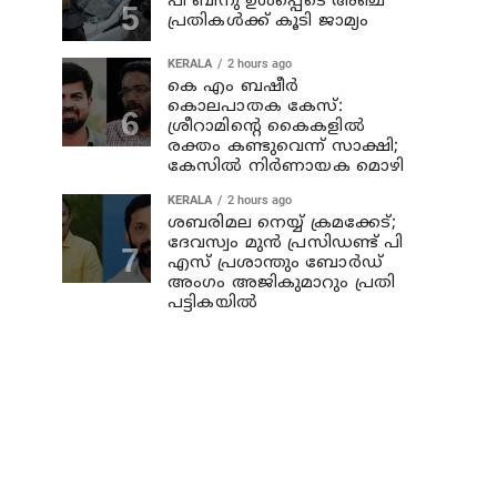
പി ബിനു ഉള്‍പ്പെടെ അഞ്ച്
പ്രതികള്‍ക്ക് കൂടി ജാമ്യം
KERALA
2 hours ago
കെ എം ബഷീര്‍
കൊലപാതക കേസ്:
ശ്രീറാമിന്റെ കൈകളില്‍
രക്തം കണ്ടുവെന്ന് സാക്ഷി;
കേസില്‍ നിര്‍ണായക മൊഴി
KERALA
2 hours ago
ശബരിമല നെയ്യ് ക്രമക്കേട്;
ദേവസ്വം മുന്‍ പ്രസിഡണ്ട് പി
എസ് പ്രശാന്തും ബോര്‍ഡ്
അംഗം അജികുമാറും പ്രതി
പട്ടികയിൽ