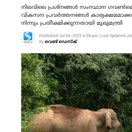
നിലവിലെ പ്രശ്നങ്ങൾ സംസ്ഥാന ഗവൺമെന്റി
വികസന പ്രവർത്തനങ്ങൾ കാര്യക്ഷമമാക്
നിന്നും പ്രതീക്ഷിക്കുന്നതായി മുഖ്യമന്ത്രി
Published
Jul 04, 2025 4:58 pm
|
Last Updated
Ju
By
വെബ് ഡെസ്‌ക്