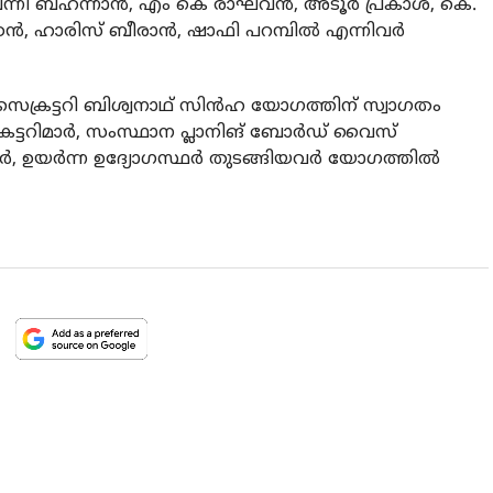
ന്നി ബഹന്നാൻ, എം കെ രാഘവൻ, അടൂർ പ്രകാശ്, കെ.
്ഠൻ, ഹാരിസ് ബീരാൻ, ഷാഫി പറമ്പിൽ എന്നിവർ
െക്രട്ടറി ബിശ്വനാഥ് സിൻഹ യോഗത്തിന് സ്വാഗതം
്ടറിമാർ, സംസ്ഥാന പ്ലാനിങ് ബോർഡ് വൈസ്
ാർ, ഉയർന്ന ഉദ്യോഗസ്ഥർ തുടങ്ങിയവർ യോഗത്തിൽ