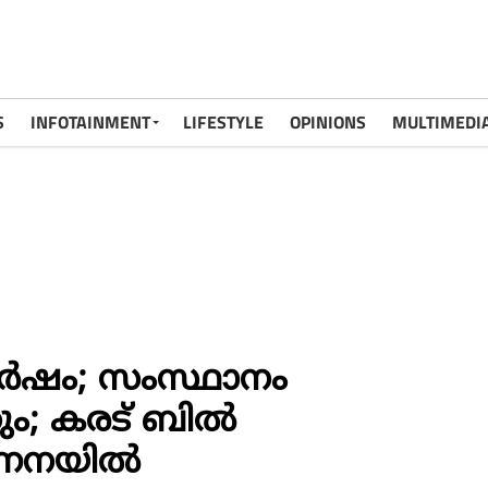
S
INFOTAINMENT
LIFESTYLE
OPINIONS
MULTIMEDI
ര്‍ഷം; സംസ്ഥാനം
തും; കരട് ബിൽ
ിഗണനയിൽ