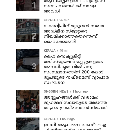
ആറ് ജില്ലകളിലെ വിദ്യാഭ്യാസ
സ്ഥാപനങ്ങള്‍ക്ക് നാളെ
അവധി
KERALA
26 min
ലക്ഷദ്വീപിന് മുഴുവന്‍ സമയ
അഡ്മിനിസ്‌ട്രേറ്ററെ
നിയമിക്കാത്തതെന്തെന്ന്
ഹൈക്കോടതി
KERALA
40 min
ഹൈ സെക്യൂരിറ്റി
രജിസ്‌ട്രേഷന്‍ പ്ലേറ്റുകളുടെ
അനധികൃത വില്‍പന;
സംസ്ഥാനത്തിന് 200 കോടി
രൂപയുടെ നഷ്ടമെന്ന് വ്യാപാര
സംഘടന
ONGOING NEWS
1 hour ago
അഭ്യൂഹങ്ങള്‍ക്ക് വിരാമം;
മുഹമ്മദ് സലായുടെ അടുത്ത
തട്ടകം ട്രാബ്സോണ്‍സ്പോര്‍
KERALA
1 hour ago
ഇ ഡി ആക്രമണ കേസ്: ഐ