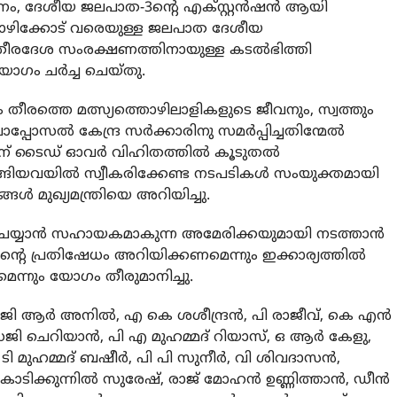
, ദേശീയ ജലപാത-3ന്റെ എക്സ്റ്റൻഷൻ ആയി
ുതൽ കോഴിക്കോട് വരെയുള്ള ജലപാത ദേശീയ
, തീരദേശ സംരക്ഷണത്തിനായുള്ള കടൽഭിത്തി
യോഗം ചർച്ച ചെയ്തു.
തീരത്തെ മത്സ്യത്തൊഴിലാളികളുടെ ജീവനും, സ്വത്തും
ൊപ്പോസൽ കേന്ദ്ര സർക്കാരിനു സമർപ്പിച്ചതിന്മേൽ
തിന് ടൈഡ് ഓവർ വിഹിതത്തിൽ കൂടുതൽ
ടങ്ങിയവയിൽ സ്വീകരിക്കേണ്ട നടപടികൾ സംയുക്തമായി
ങൾ മുഖ്യമന്ത്രിയെ അറിയിച്ചു.
ചെയ്യാൻ സഹായകമാകുന്ന അമേരിക്കയുമായി നടത്താൻ
ിന്റെ പ്രതിഷേധം അറിയിക്കണമെന്നും ഇക്കാര്യത്തിൽ
ണമെന്നും യോഗം തീരുമാനിച്ചു.
്, ജി ആർ അനിൽ, എ കെ ശശീന്ദ്രൻ, പി രാജീവ്, കെ എൻ
ി ചെറിയാൻ, പി എ മുഹമ്മദ് റിയാസ്, ഒ ആർ കേളു,
 മുഹമ്മദ്‌ ബഷീർ, പി പി സുനീർ, വി ശിവദാസൻ,
കൊടിക്കുന്നിൽ സുരേഷ്, രാജ് മോഹൻ ഉണ്ണിത്താൻ, ഡീൻ