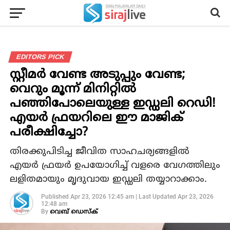
EDITORS PICK
സ്റ്റീമർ വേണ്ട അടുപ്പും വേണ്ട;
വെറും മൂന്ന് മിനിറ്റിൽ
പഞ്ഞിപോലെയുള്ള ഇഡ്ഡലി റെഡി!
എയർ ഫ്രയറിലെ ഈ മാജിക്
പരീക്ഷിച്ചോ?
തിരക്കുപിടിച്ച ജീവിത സാഹചര്യങ്ങളിൽ
എയർ ഫ്രയർ ഉപയോഗിച്ച് വളരെ വേഗത്തിലും
ലളിതമായും മൃദുവായ ഇഡ്ഡലി തയ്യാറാക്കാം.
Published
Apr 23, 2026 12:45 am
|
Last Updated
Apr 23, 2026
12:48 am
By
വെബ് ഡെസ്‌ക്