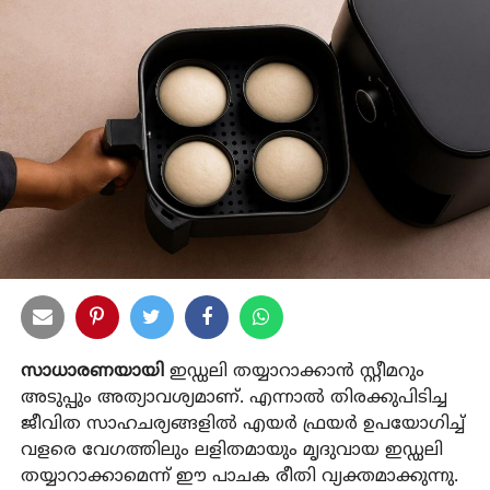
സാധാരണയായി
ഇഡ്ഡലി തയ്യാറാക്കാൻ സ്റ്റീമറും
അടുപ്പും അത്യാവശ്യമാണ്. എന്നാൽ തിരക്കുപിടിച്ച
ജീവിത സാഹചര്യങ്ങളിൽ എയർ ഫ്രയർ ഉപയോഗിച്ച്
വളരെ വേഗത്തിലും ലളിതമായും മൃദുവായ ഇഡ്ഡലി
തയ്യാറാക്കാമെന്ന് ഈ പാചക രീതി വ്യക്തമാക്കുന്നു.