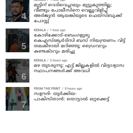
മുട്ടിന് വെടിവെച്ചാലും മുട്ടുകുത്തില്ല;
വീണ്ടും പോലീസിനെ വെല്ലുവിളിച്ച്
അര്‍ജുന്‍ ആയങ്കിയുടെ ഫെയ്‌സ്ബുക്ക്
പോസ്റ്റ്
KERALA
1 hour ago
കോഴിക്കോട്-ബെംഗളുരു
കെഎസ്ആര്‍ടിസി ബസ് നിയന്ത്രണം വിട്ട്
തലകീഴായി മറിഞ്ഞു; ഡ്രൈവറും
കണ്ടക്ടറും മരിച്ചു
KERALA
2 hours ago
മഴ തുടരുന്നു: എട്ട് ജില്ലകളില്‍ വിദ്യാഭ്യാസ
സ്ഥാപനങ്ങള്‍ക്ക് അവധി
FROM THE PRINT
8 hours ago
സഊദി- തുർക്കിയ-
പാകിസ്താൻ: തൊട്ടാൽ ഒറ്റക്കെട്ട്