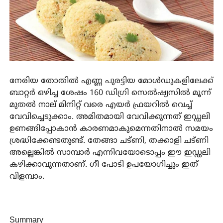
നേരിയ തോതിൽ എണ്ണ പുരട്ടിയ മോൾഡുകളിലേക്ക്
ബാറ്റർ ഒഴിച്ച ശേഷം 160 ഡിഗ്രി സെൽഷ്യസിൽ മൂന്ന്
മുതൽ നാല് മിനിറ്റ് വരെ എയർ ഫ്രയറിൽ വെച്ച്
വേവിച്ചെടുക്കാം. അമിതമായി വേവിക്കുന്നത് ഇഡ്ഡലി
ഉണങ്ങിപ്പോകാൻ കാരണമാകുമെന്നതിനാൽ സമയം
ശ്രദ്ധിക്കേണ്ടതുണ്ട്. തേങ്ങാ ചട്ണി, തക്കാളി ചട്ണി
അല്ലെങ്കിൽ സാമ്പാർ എന്നിവയോടൊപ്പം ഈ ഇഡ്ഡലി
കഴിക്കാവുന്നതാണ്. ഗീ പോടി ഉപയോഗിച്ചും ഇത്
വിളമ്പാം.
Summary