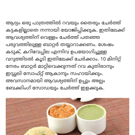
ആദ്യം ഒരു പാത്രത്തിൽ റവയും തൈരും ചേർത്ത്
കട്ടകളില്ലാതെ നന്നായി യോജിപ്പിക്കുക. ഇതിലേക്ക്
ആവശ്യത്തിന് വെള്ളം ചേർത്ത് പതഞ്ഞ
പരുവത്തിലുള്ള ബാറ്റർ തയ്യാറാക്കണം. ശേഷം
കടുക്, കറിവേപ്പില എന്നിവ ഉപയോഗിച്ചുള്ള
വറുത്തിടൽ കൂടി ഇതിലേക്ക് ചേർക്കാം. 10 മിനിറ്റ്
നേരം ബാറ്റർ മാറ്റിവെക്കുന്നത് റവ കുതിരാനും
ഇഡ്ഡലി സോഫ്റ്റ് ആകാനും സഹായിക്കും.
അവസാനമായി ആവശ്യത്തിന് ഉപ്പും അല്പം
ബേക്കിംഗ് സോഡയും ചേർത്ത് ഇളക്കുക.