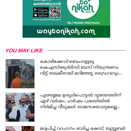
YOU MAY LIKE
കോഴിക്കോട്-ബെംഗളുരു
കെഎസ്ആര്‍ടിസി ബസ് നിയന്ത്രണം
വിട്ട് തലകീഴായി മറിഞ്ഞു; ഡ്രൈവറും
കണ്ടക്ടറും മരിച്ചു
പുത്തുമല ഉരുള്‍പൊട്ടല്‍ ദുരന്തത്തിന്
ഏഴ് വര്‍ഷം; ഹര്‍ഷം പദ്ധതിയില്‍
നിര്‍മിച്ച വീടുകള്‍ താമസയോഗ്യമല്ലെന്ന്
പരാതി; പ്രതിഷേധം
മദ്യപിച്ച് വാഹനം ഓടിച്ച കേസ്; യുട്യൂബര്‍