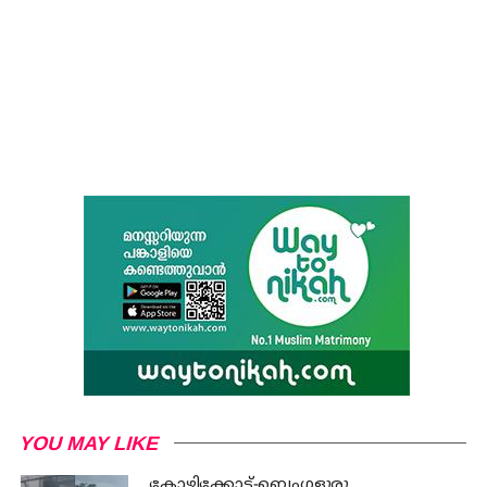
YOU MAY LIKE
കോഴിക്കോട്-ബെംഗളുരു