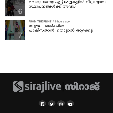
മഴ തുടരുന്നു: എട്ട് ജില്ലകളില്‍ വിദ്യാഭ്യാസ
സ്ഥാപനങ്ങള്‍ക്ക് അവധി
FROM THE PRINT
8 hours ago
സഊദി- തുർക്കിയ-
പാകിസ്താൻ: തൊട്ടാൽ ഒറ്റക്കെട്ട്