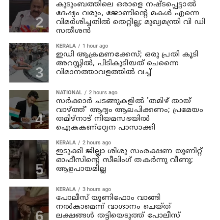
കുടുംബത്തിലെ ഒരാളെ നഷ്ടപ്പെട്ടാല്‍
ദേഷ്യം വരും, ജോണിന്റെ മകള്‍ എന്നെ
വിമര്‍ശിച്ചതില്‍ തെറ്റില്ല; മുഖ്യമന്ത്രി വി ഡി
സതീശന്‍
KERALA
1 hour ago
ഇഡി ആക്രമണക്കേസ്; ഒരു പ്രതി കൂടി
അറസ്റ്റില്‍, പിടികൂടിയത് ചെന്നൈ
വിമാനത്താവളത്തില്‍ വച്ച്
NATIONAL
2 hours ago
സര്‍ക്കാര്‍ ചടങ്ങുകളില്‍ 'തമിഴ് തായ്
വാഴ്ത്ത്' ആദ്യം ആലപിക്കണം; പ്രമേയം
തമിഴ്നാട് നിയമസഭയില്‍
ഐകകണ്ഠ്യേന പാസാക്കി
KERALA
2 hours ago
ഇടുക്കി ജില്ലാ ശിശു സംരക്ഷണ യൂണിറ്റ്
ഓഫീസിന്റെ സീലിംഗ് തകര്‍ന്നു വീണു;
ആളപായമില്ല
KERALA
3 hours ago
പോലീസ് യൂണിഫോം വാങ്ങി
നല്‍കാമെന്ന് വാഗ്ദാനം ചെയ്ത്
ലക്ഷങ്ങള്‍ തട്ടിയെടുത്ത് പോലീസ്