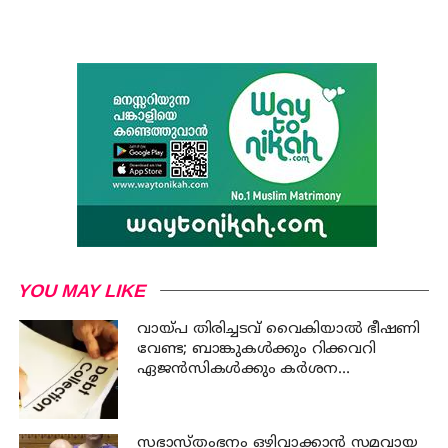
YOU MAY LIKE
വായ്പ തിരിച്ചടവ് വൈകിയാൽ ഭീഷണി
വേണ്ട; ബാങ്കുകൾക്കും റിക്കവറി
ഏജൻസികൾക്കും കർശന
നിയന്ത്രണങ്ങളുമായി ആർ ബി ഐ
സഭാസ്തംഭനം ഒഴിവാക്കാൻ സമവായ