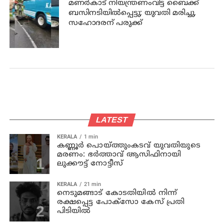
മണര്‍കാട് നിയന്ത്രണംവിട്ട ബൈക്ക്
ബസിനടിയിൽപ്പെട്ടു; യുവതി മരിച്ചു,
സഹോദരന് പരുക്ക്
LATEST
KERALA
1 min
കണ്ണൂര്‍ പൊയ്ത്തുംകടവ് യുവതിയുടെ
മരണം: ഭർത്താവ് ആസിഫിനായി
ലുക്കൗട്ട് നോട്ടീസ്
KERALA
21 min
നെടുമങ്ങാട് കോടതിയില്‍ നിന്ന്
രക്ഷപ്പെട്ട പോക്‌സോ കേസ് പ്രതി
പിടിയില്‍