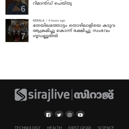
റിമാൻഡ് ചെയ്തു
KERALA
4 hours ago
തേയിലത്തോട്ടം തൊഴിലാളിയെ കടുവ
ആക്രമിച്ചു കൊന്ന് ഭക്ഷിച്ചു; സംഭവം
ഗൂഡല്ലൂരില്‍
TECHNOLOGY
HEALTH
FIRST GEAR
SCIENCE