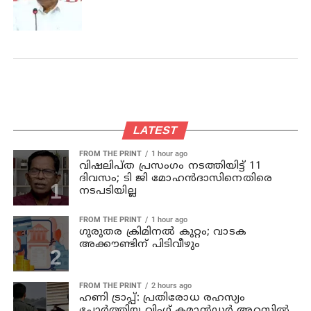
LATEST
FROM THE PRINT
1 hour ago
വിഷലിപ്ത പ്രസംഗം നടത്തിയിട്ട് 11
ദിവസം; ടി ജി മോഹൻദാസിനെതിരെ
നടപടിയില്ല
FROM THE PRINT
1 hour ago
ഗുരുതര ക്രിമിനൽ കുറ്റം; വാടക
അക്കൗണ്ടിന് പിടിവീഴും
FROM THE PRINT
2 hours ago
ഹണി ട്രാപ്പ്: പ്രതിരോധ രഹസ്യം
ചോർത്തിയ വിംഗ് കമാൻഡർ അറസ്റ്റിൽ