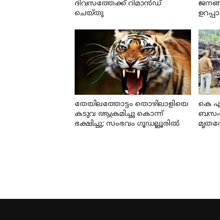
ദിവസത്തേക്ക് റിമാൻഡ്
ജനങ്
ചെയ്തു
ഉറപ്പ
നടപടി
തേയിലത്തോട്ടം തൊഴിലാളിയെ
കെ എ
കടുവ ആക്രമിച്ചു കൊന്ന്
ബസപകട
ഭക്ഷിച്ചു; സംഭവം ഗൂഡല്ലൂരില്‍
മൃതദ
നിന്ന്