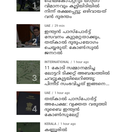
ഹെലികോപ്റ്ററും യാത്രാ
വിമാനവും കൂട്ടിയിടിയിൽ
നിന്ന് രക്ഷപ്പെട്ടു; ഒഴിവായത്
വൻ ദുരന്തം
UAE
29 min
ഇന്ത്യൻ പാസ്‌പോർട്ട്
സേവനം കുറ്റമറ്റതാക്കും,
തത്കാൽ ദുരുപയോഗം
ചെയ്യരുത്: കോൺസുൽ
ജനറൽ
INTERNATIONAL
1 hour ago
11 കോടി സമ്മാനമടിച്ച
ലോട്ടറി ടിക്കറ്റ് അബദ്ധത്തിൽ
ചവറ്റുകുട്ടയിലെറിഞ്ഞു;
പിന്നീട് സംഭവിച്ചത് ഇങ്ങനെ...
UAE
1 hour ago
തത്കാൽ പാസ്പോർട്ട്
അപേക്ഷ: വ്യക്തത വരുത്തി
ദുബൈ ഇന്ത്യൻ
കോൺസുലേറ്റ്
KERALA
1 hour ago
കണ്ണൂരില്‍