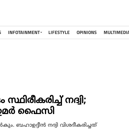
S
INFOTAINMENT
LIFESTYLE
OPINIONS
MULTIMEDI
്ഥിരീകരിച്ച് നദ്വി;
 ഉമര്‍ ഫൈസി
‍കും. ബഹാഉദ്ദീന്‍ നദ്വി വിശദീകരിച്ചത്