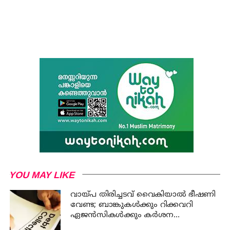
YOU MAY LIKE
വായ്പ തിരിച്ചടവ് വൈകിയാൽ ഭീഷണി
വേണ്ട; ബാങ്കുകൾക്കും റിക്കവറി
ഏജൻസികൾക്കും കർശന
നിയന്ത്രണങ്ങളുമായി ആർ ബി ഐ