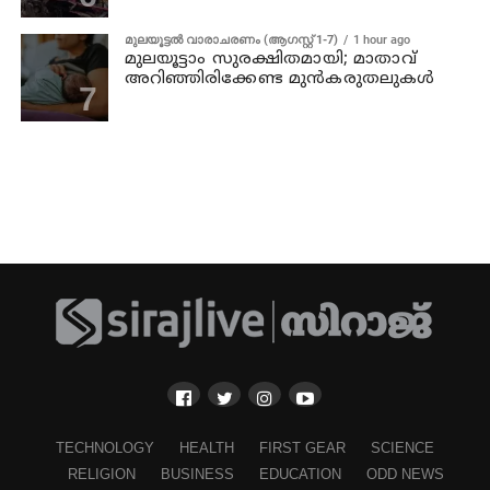
മുലയൂട്ടൽ വാരാചരണം (ആഗസ്റ്റ് 1-7)
1 hour ago
മുലയൂട്ടാം സുരക്ഷിതമായി; മാതാവ്
അറിഞ്ഞിരിക്കേണ്ട മുൻകരുതലുകൾ
TECHNOLOGY
HEALTH
FIRST GEAR
SCIENCE
RELIGION
BUSINESS
EDUCATION
ODD NEWS