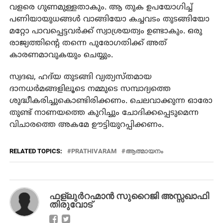
വളരെ ഗുണമുള്ളതാകും. ആ തുക ഉപയോഗിച്ച്
പണിയായുധങ്ങള്‍ വാങ്ങിയോ കച്ചവടം തുടങ്ങിയോ
മറ്റോ പാവപ്പെട്ടവർക്ക് സ്വാശ്രയത്വം ഉണ്ടാകും. ഒരു
രാജ്യത്തിന്റെ തന്നെ പുരോഗതിക്ക് അത്
കാരണമാവുകയും ചെയ്യും.
സ്വദഖ, ഹദ്‌യ തുടങ്ങി വ്യത്യസ്തമായ
ദാനധർമങ്ങളിലൂടെ നമ്മുടെ സമ്പാദ്യത്തെ
ശുദ്ധീകരിച്ചുകൊണ്ടിരിക്കണം. ചെലവാക്കുന്ന ഓരോ
തുണ്ട് നാണയത്തെ കുറിച്ചും ചോദിക്കപ്പെടുമെന്ന
വിചാരത്തെ അകമേ ഊട്ടിയുറപ്പിക്കണം.
RELATED TOPICS:
PRATHIVARAM
ആത്മായനം
ഫള്ലുർറഹ്മാൻ സുറൈജി അസ്സഖാഫി
തിരുവോട്