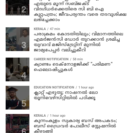
എയുടെ മൂന്ന് സബ്ജക്ട്
വിദഗ്ദ്ധർക്കെതിരെ സി ബി ഐ
കുറ്റപത്രം; ജീവപര്യന്തം വരെ തടവുശിക്ഷ
ലഭിച്ചേക്കാം
KERALA
47 min
പരാക്രമം കോടതിയിലും; വിമാനത്തിലെ
എമര്‍ജന്‍സി ഡോര്‍ തുറക്കാന്‍ ശ്രമിച്ച
യുവാവ് മജിസ്ട്രേറ്റിന് മുന്നില്‍
ജാമ്യപേപ്പര്‍ വലിച്ചുകീറി
CAREER NOTIFICATION
58 min
ക്വാണ്ടം ടെക്‌നോളജിക്ക് "പരിമണ"
ഫെലോഷിപ്പുകൾ
EDUCATION NOTIFICATION
1 hour ago
ക്ലാറ്റ് എഴുതു; നാഷനൽ ലോ
യൂനിവേഴ്‌സിറ്റിയിൽ പഠിക്കൂ
KERALA
1 hour ago
കുന്നംകുളം സ്വകാര്യ ബസ് അപകടം;
ബസ് ഡ്രൈവര്‍ പോലീസ് സ്റ്റേഷനില്‍
കീഴടങ്ങി