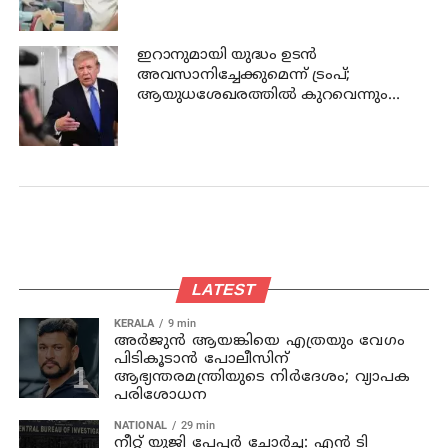
മുന്നില്‍ ജാമ്യപേപ്പര്‍ വലിച്ചുകീറി
ഇറാനുമായി യുദ്ധം ഉടൻ
അവസാനിച്ചേക്കുമെന്ന് ട്രംപ്;
ആയുധശേഖരത്തിൽ കുറവെന്നും
വെളിപ്പെടുത്തൽ
LATEST
KERALA
9 min
അര്‍ജുന്‍ ആയങ്കിയെ എത്രയും വേഗം
പിടികൂടാന്‍ പോലീസിന്
ആഭ്യന്തരമന്ത്രിയുടെ നിര്‍ദേശം; വ്യാപക
പരിശോധന
NATIONAL
29 min
നീറ്റ് യുജി പേപ്പർ ചോർച്ച: എൻ ടി