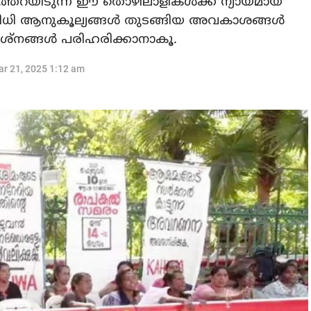
തറയിടുന്ന ഈ തൊഴിലാളികള്‍ക്ക് ന്യായമായ
േമനിധി ആനുകൂല്യങ്ങള്‍ തുടങ്ങിയ അവകാശങ്ങള്‍
ശ്‌നങ്ങള്‍ പരിഹരിക്കാനാകൂ.
r 21, 2025 1:12 am