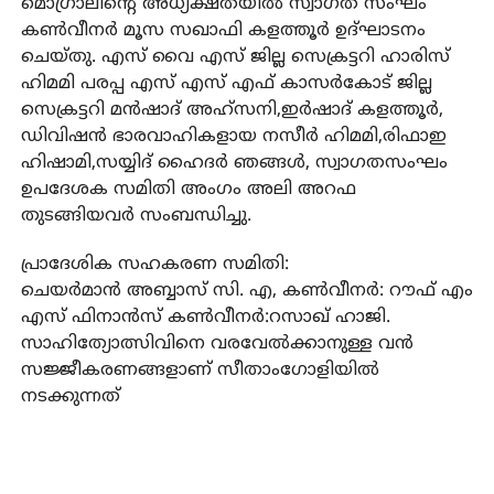
മൊഗ്രാലിന്റെ അധ്യക്ഷതയില്‍ സ്വാഗത സംഘം
കണ്‍വീനര്‍ മൂസ സഖാഫി കളത്തൂര്‍ ഉദ്ഘാടനം
ചെയ്തു. എസ് വൈ എസ് ജില്ല സെക്രട്ടറി ഹാരിസ്
ഹിമമി പരപ്പ എസ് എസ് എഫ് കാസര്‍കോട് ജില്ല
സെക്രട്ടറി മന്‍ഷാദ് അഹ്സനി,ഇര്‍ഷാദ് കളത്തൂര്‍,
ഡിവിഷന്‍ ഭാരവാഹികളായ നസീര്‍ ഹിമമി,രിഫാഇ
ഹിഷാമി,സയ്യിദ് ഹൈദര്‍ ഞങ്ങള്‍, സ്വാഗതസംഘം
ഉപദേശക സമിതി അംഗം അലി അറഫ
തുടങ്ങിയവര്‍ സംബന്ധിച്ചു.
പ്രാദേശിക സഹകരണ സമിതി:
ചെയര്‍മാന്‍ അബ്ബാസ് സി. എ, കണ്‍വീനര്‍: റൗഫ് എം
എസ് ഫിനാന്‍സ് കണ്‍വീനര്‍:റസാഖ് ഹാജി.
സാഹിത്യോത്സിവിനെ വരവേല്‍ക്കാനുള്ള വന്‍
സജ്ജീകരണങ്ങളാണ് സീതാംഗോളിയില്‍
നടക്കുന്നത്