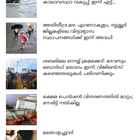
കാലാവസ്ഥാ വകുപ്പ്; ഇന്ന് എട്ട്
ജില്ലകളിൽ ഓറഞ്ച് അലർട്ട്
അതിതീവ്ര മഴ: എറണാകുളം, തൃശ്ശൂർ
ജില്ലകളിലെ വിദ്യാഭ്യാസ
സ്ഥാപനങ്ങൾക്ക് ഇന്ന് അവധി
ശബരിമല നെയ്യ് ക്രമക്കേട്: ദേവസ്വം
ബോർഡ് യോഗം ഇന്ന്; വിജിലൻസ്
കണ്ടെത്തലുകൾ പരിഗണിക്കും
ക്ഷേമ പെന്‍ഷന്‍ വിതരണത്തില്‍ മാറ്റം;
നേരിട്ട് നല്‍കില്ല
മലയാളച്ചുവട്