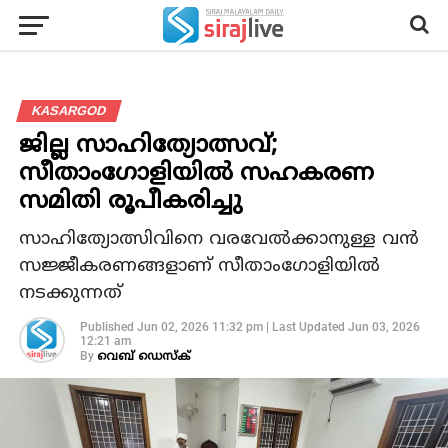
KASARGOD
ജില്ല സാഹിത്യോത്സവ്;
സീതാംഗോളിയില്‍ സഹകരണ
സമിതി രൂപീകരിച്ചു
സാഹിത്യോത്സിവിനെ വരവേല്‍ക്കാനുള്ള വന്‍
സജ്ജീകരണങ്ങളാണ് സീതാംഗോളിയില്‍
നടക്കുന്നത്
Published
Jun 02, 2026 11:32 pm
|
Last Updated
Jun 03, 2026
12:21 am
By
വെബ് ഡെസ്‌ക്