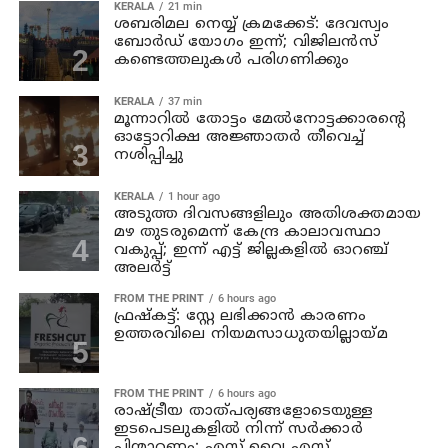
KERALA
21 min
ശബരിമല നെയ്യ് ക്രമക്കേട്: ദേവസ്വം
ബോർഡ് യോഗം ഇന്ന്; വിജിലൻസ്
കണ്ടെത്തലുകൾ പരിഗണിക്കും
KERALA
37 min
മൂന്നാറില്‍ തോട്ടം മേല്‍നോട്ടക്കാരന്റെ
ഓട്ടോറിക്ഷ അജ്ഞാതര്‍ തീവെച്ച്
നശിപ്പിച്ചു
KERALA
1 hour ago
അടുത്ത ദിവസങ്ങളിലും അതിശക്തമായ
മഴ തുടരുമെന്ന് കേന്ദ്ര കാലാവസ്ഥാ
വകുപ്പ്; ഇന്ന് എട്ട് ജില്ലകളിൽ ഓറഞ്ച്
അലർട്ട്
FROM THE PRINT
6 hours ago
ഫ്രഷ്‌കട്ട്: സ്റ്റേ ലഭിക്കാന്‍ കാരണം
ഉത്തരവിലെ നിയമസാധുതയില്ലായ്മ
FROM THE PRINT
6 hours ago
രാഷ്ട്രീയ താത്പര്യങ്ങളോടെയുള്ള
ഇടപെടലുകളില്‍ നിന്ന് സര്‍ക്കാര്‍
പിന്മാറണം: എസ് വൈ എസ്