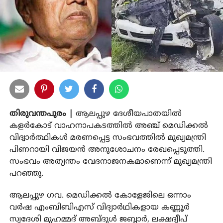
തിരുവന്തപുരം |
ആലപ്പുഴ ദേശീയപാതയിൽ
കളർകോട് വാഹനാപകടത്തിൽ അഞ്ച് മെഡിക്കൽ
വിദ്വാർത്ഥികൾ മരണപ്പെട്ട സംഭവത്തിൽ മുഖ്യമന്ത്രി
പിണറായി വിജയൻ അനുശോചനം രേഖപ്പെടുത്തി.
സംഭവം അത്യന്തം വേദനാജനകമാണെന്ന് മുഖ്യമന്ത്രി
പറഞ്ഞു.
ആലപ്പുഴ ഗവ. മെഡിക്കൽ കോളേജിലെ ഒന്നാം
വർഷ എംബിബിഎസ് വിദ്യാർഥികളായ കണ്ണൂർ
സ്വദേശി മുഹമ്മദ് അബ്ദുൾ ജബ്ബാർ, ലക്ഷദ്വീപ്