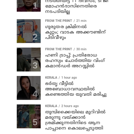
നടത്തിയിട്ട് 11 ദിവസം; ടി ജി
മോഹൻദാസിനെതിരെ
നടപടിയില്ല
FROM THE PRINT
21 min
ഗുരുതര ക്രിമിനൽ
കുറ്റം; വാടക അക്കൗണ്ടിന്
പിടിവീഴും
FROM THE PRINT
30 min
ഹണി ട്രാപ്പ്: പ്രതിരോധ
രഹസ്യം ചോർത്തിയ വിംഗ്
കമാൻഡർ അറസ്റ്റിൽ
KERALA
1 hour ago
ഭര്‍തൃ വീട്ടില്‍
അബോധാവസ്ഥയില്‍
കണ്ടെത്തിയ യുവതി മരിച്ചു
KERALA
2 hours ago
തുമ്പിക്കൈയിലെ മുറിവില്‍
മരുന്നു വയ്ക്കാന്‍
ശ്രമിക്കുന്നതിനിടെ ആന
പാപ്പാനെ കൊലപ്പെടുത്തി