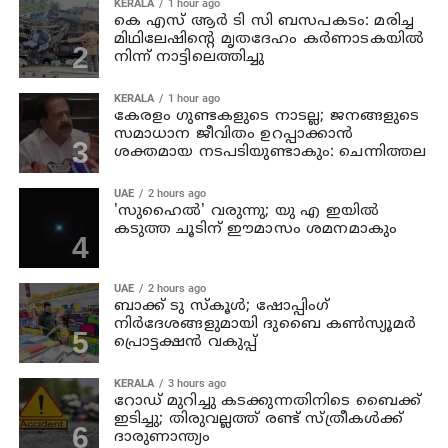
KERALA
1 hour ago
കെ എസ് ആര്‍ ടി സി ബസപകടം: മരിച്ച
മിഥിലേഷിന്റെ മൃതദേഹം കര്‍ണാടകയില്‍
നിന്ന് നാട്ടിലെത്തിച്ചു
KERALA
1 hour ago
കേരളം ഗുണ്ടകളുടെ നാടല്ല; ജനങ്ങളുടെ
സമാധാന ജീവിതം ഉറപ്പാക്കാന്‍
ശക്തമായ നടപടിയുണ്ടാകും: ചെന്നിത്തല
UAE
2 hours ago
'സുഹൈല്‍' വരുന്നു; യു എ ഇയില്‍
കടുത്ത ചൂടിന് ഈമാസം ശമനമാകും
UAE
2 hours ago
ബാക്ക് ടു സ്‌കൂള്‍; ഷോപ്പിംഗ്
നിര്‍ദേശങ്ങളുമായി ദുബൈ കണ്‍സ്യൂമര്‍
പ്രൊട്ടക്ഷന്‍ വകുപ്പ്
KERALA
3 hours ago
റോഡ് മുറിച്ചു കടക്കുന്നതിനിടെ ബൈക്ക്
ഇടിച്ചു; തിരുവല്ലത്ത് രണ്ട് സ്ത്രീകള്‍ക്ക്
ദാരുണാന്ത്യം