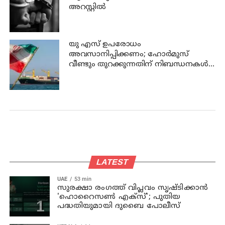
അറസ്റ്റില്‍
യു എസ് ഉപരോധം
അവസാനിപ്പിക്കണം; ഹോര്‍മുസ്
വീണ്ടും തുറക്കുന്നതിന് നിബന്ധനകള്‍
മുന്നോട്ട് വച്ച് ഇറാന്‍
LATEST
UAE
53 min
സുരക്ഷാ രംഗത്ത് വിപ്ലവം സൃഷ്ടിക്കാന്‍
'ഹൊറൈസണ്‍ എക്‌സ്'; പുതിയ
പദ്ധതിയുമായി ദുബൈ പോലീസ്