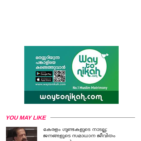
YOU MAY LIKE
കേരളം ഗുണ്ടകളുടെ നാടല്ല;
ജനങ്ങളുടെ സമാധാന ജീവിതം