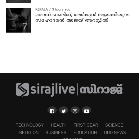
KERALA
3 hours ago
ക്രൗഡ് ഫണ്ടിങ്; അര്‍ജുന്‍ ആയങ്കിയുടെ
സഹോദരന്‍ അജയ് അറസ്റ്റില്‍
TECHNOLOGY
HEALTH
FIRST GEAR
SCIENCE
RELIGION
BUSINESS
EDUCATION
ODD NEWS