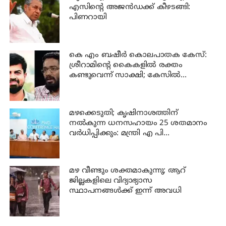
എസിന്റെ അജന്‍ഡക്ക്‌ കീഴടങ്ങി:
പിണറായി
കെ എം ബഷീര്‍ കൊലപാതക കേസ്:
ശ്രീറാമിന്റെ കൈകളില്‍ രക്തം
കണ്ടുവെന്ന് സാക്ഷി; കേസില്‍
നിര്‍ണായക മൊഴി
മഴക്കെടുതി; കൃഷിനാശത്തിന്
നല്‍കുന്ന ധനസഹായം 25 ശതമാനം
വര്‍ധിപ്പിക്കും: മന്ത്രി എ പി
അനില്‍കുമാര്‍
മഴ വീണ്ടും ശക്തമാകുന്നു; ആറ്
ജില്ലകളിലെ വിദ്യാഭ്യാസ
സ്ഥാപനങ്ങള്‍ക്ക് ഇന്ന് അവധി