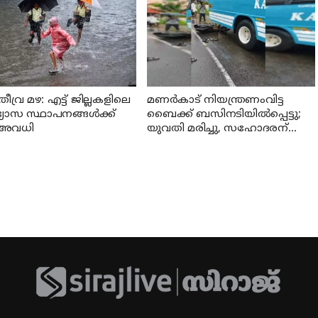
വ്ര മഴ: എട്ട് ജില്ലകളിലെ
മണര്‍കാട് നിയന്ത്രണംവിട്ട
ാഭ്യാസ സ്ഥാപനങ്ങൾക്ക്
ബൈക്ക് ബസിനടിയിൽപ്പെട്ടു;
് അവധി
യുവതി മരിച്ചു, സഹോദരന്
പരുക്ക്