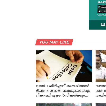
YOU MAY LIKE
വായ്പ തിരിച്ചടവ് വൈകിയാൽ
സഭാസ
ഭീഷണി വേണ്ട; ബാങ്കുകൾക്കും
സമവായ
റിക്കവറി ഏജൻസികൾക്കും
അമിത
കർശന നിയന്ത്രണങ്ങളുമായി
രാജ്
ആർ ബി ഐ