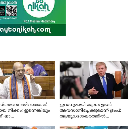
്തംഭനം ഒഴിവാക്കാൻ
ഇറാനുമായി യുദ്ധം ഉടൻ
 നീക്കം; ഇന്നെങ്കിലും
അവസാനിച്ചേക്കുമെന്ന് ട്രംപ്;
് ഷാ
ആയുധശേഖരത്തിൽ
യസഭയിലെത്തുമോ?
കുറവെന്നും വെളിപ്പെടുത്തൽ