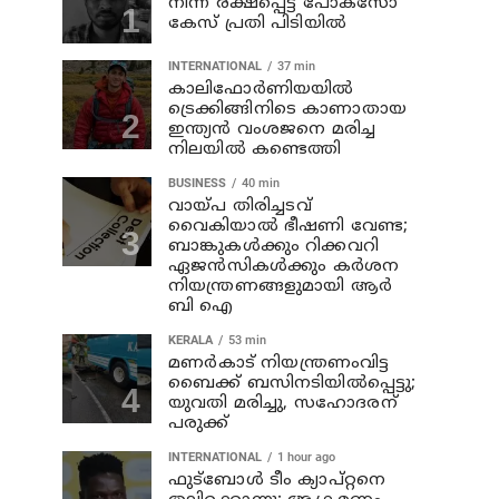
നിന്ന് രക്ഷപ്പെട്ട പോക്‌സോ
കേസ് പ്രതി പിടിയില്‍
INTERNATIONAL
37 min
കാലിഫോര്‍ണിയയില്‍
ട്രെക്കിങ്ങിനിടെ കാണാതായ
ഇന്ത്യന്‍ വംശജനെ മരിച്ച
നിലയില്‍ കണ്ടെത്തി
BUSINESS
40 min
വായ്പ തിരിച്ചടവ്
വൈകിയാൽ ഭീഷണി വേണ്ട;
ബാങ്കുകൾക്കും റിക്കവറി
ഏജൻസികൾക്കും കർശന
നിയന്ത്രണങ്ങളുമായി ആർ
ബി ഐ
KERALA
53 min
മണര്‍കാട് നിയന്ത്രണംവിട്ട
ബൈക്ക് ബസിനടിയിൽപ്പെട്ടു;
യുവതി മരിച്ചു, സഹോദരന്
പരുക്ക്
INTERNATIONAL
1 hour ago
ഫുട്ബോൾ ടീം ക്യാപ്റ്റനെ