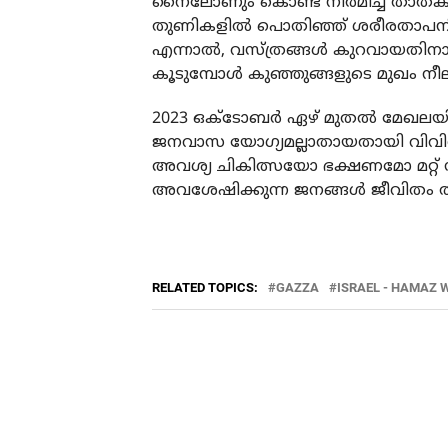
നൈലോണും കൊണ്ട് നിര്‍മിച്ച താത്
തുണികളില്‍ പൊതിഞ്ഞ് ശരീരതാപനില ക
എന്നാല്‍, വസ്ത്രങ്ങള്‍ കുറവായതിനാല
കൂടുമ്പോള്‍ കുഞ്ഞുങ്ങളുടെ മുഖം നീ
2023 ഒക്ടോബര്‍ ഏഴ് മുതല്‍ മേഖലയി
ജനവാസ യോഗ്യമല്ലാതായതായി വിവിധ അന്ത
അവശ്യ ചികിത്സയോ ഭക്ഷണമോ മറ്റ്
അവശേഷിക്കുന്ന ജനങ്ങള്‍ ജീവിതം തള്
RELATED TOPICS:
GAZZA
ISRAEL - HAMAZ 