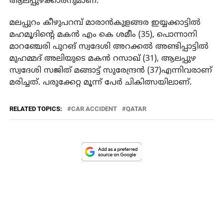
ആലപ്പുഴക്കാരനുമാണ്.
മലപ്പുറം കീഴുപറമ്പ് മാരാൻകുളങ്ങര ഇയ്യക്കാട്ടിൽ
മഹമൂദിന്റെ മകൻ എം കെ ശമീം (35), പൊന്നാനി
മാറഞ്ചേരി പുറങ് സ്വദേശി അറക്കൽ അണ്ടിപ്പാട്ടിൽ
മുഹമ്മദ് അലിയുടെ മകൻ റസാഖ് (31), ആലപ്പുഴ
സ്വദേശി സജിത് മങ്ങാട്ട് സുരേന്ദ്രൻ (37)എന്നിവരാണ്
മരിച്ചത്. പരുക്കേറ്റ മൂന്ന് പേർ ചികിത്സയിലാണ്.
RELATED TOPICS:
CAR ACCIDENT
QATAR