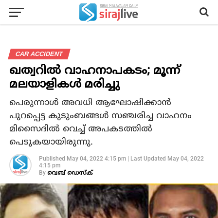
CAR ACCIDENT
ഖത്വറിൽ വാഹനാപകടം; മൂന്ന്
മലയാളികൾ മരിച്ചു
പെരുന്നാൾ അവധി ആഘോഷിക്കാൻ
പുറപ്പെട്ട കുടുംബങ്ങൾ സഞ്ചരിച്ച വാഹനം
മിസൈദിൽ വെച്ച് അപകടത്തിൽ
പെടുകയായിരുന്നു.
Published
May 04, 2022 4:15 pm
|
Last Updated
May 04, 2022
4:15 pm
By
വെബ് ഡെസ്‌ക്