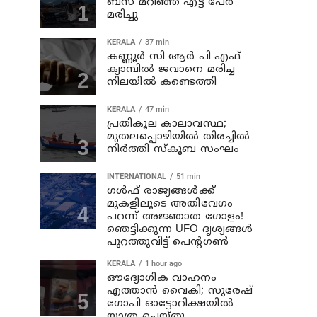
ബസ് മറിഞ്ഞ് എട്ട് പേര്‍
മരിച്ചു
KERALA
37 min
കണ്ണൂര്‍ സി ആര്‍ പി എഫ്
ക്യാമ്പില്‍ ജവാനെ മരിച്ച
നിലയില്‍ കണ്ടെത്തി
KERALA
47 min
പ്രതികൂല കാലാവസ്ഥ;
മുതലപ്പൊഴിയില്‍ തിരച്ചില്‍
നിര്‍ത്തി സ്കൂബ സംഘം
INTERNATIONAL
51 min
ഗൾഫ് രാജ്യങ്ങൾക്ക്
മുകളിലൂടെ അതിവേഗം
പറന്ന് അജ്ഞാത ഗോളം!
ഞെട്ടിക്കുന്ന UFO ദൃശ്യങ്ങൾ
പുറത്തുവിട്ട് പെന്റഗൺ
KERALA
1 hour ago
ഔദ്യോഗിക വാഹനം
എത്താന്‍ വൈകി; സുരേഷ്
ഗോപി ഓട്ടോറിക്ഷയില്‍
യാത്ര ചെയ്തു