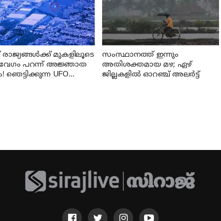
രാജ്യങ്ങൾക്ക് മുകളിലൂടെ
സംസ്ഥാനത്ത് ഇന്നും
േഗം പറന്ന് അജ്ഞാത
അതിശക്തമായ മഴ; ഏഴ്
! ഞെട്ടിക്കുന്ന UFO
ജില്ലകളില്‍ ഓറഞ്ച് അലര്‍ട്ട്
്ങൾ പുറത്തുവിട്ട്
റഗൺ