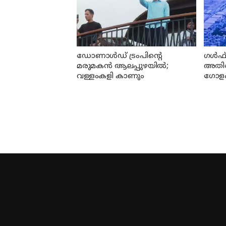
ഡോണാള്‍ഡ് ട്രംപിന്റെ
ഗൾഫ് 
മരുമകന്‍ ആലപ്പുഴയിൽ;
അതിവ
വള്ളംകളി കാണും
ഗോളം
ദൃശ്യങ
പെന്