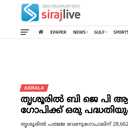
EPAPER
NEWS
GULF
SPORT
KERALA
തൃശൂരില്‍ ബി ജെ പി ആഭ
ഗോപിക്ക് ഒരു പദ്ധതിയ
തൃശൂരില്‍ പത്മജ വേണുഗോപാലിന് 28,662 വോ