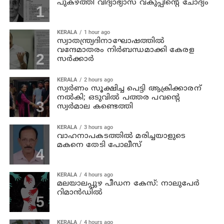
പുകഴ്ത്തി വിദ്യാഭ്യാസ വകുപ്പിന്റെ ചോദ്യം
KERALA
1 hour ago
സ്വാതന്ത്ര്യദിനാഘോഷത്തില്‍
വന്ദേമാതരം നിര്‍ബന്ധമാക്കി കേരള
സര്‍ക്കാര്‍
KERALA
2 hours ago
സ്വര്‍ണം സൂക്ഷിച്ച പെട്ടി ആക്രിക്കാരന്
നല്‍കി; ഒടുവില്‍ പത്തര പവന്റെ
സ്വര്‍മാല കണ്ടെത്തി
KERALA
3 hours ago
വാഹനാപകടത്തില്‍ മരിച്ചയാളുടെ
മകനെ തേടി പോലീസ്
KERALA
4 hours ago
മലയാലപ്പുഴ പീഡന കേസ്: നാലുപേര്‍
റിമാന്‍ഡില്‍
KERALA
4 hours ago