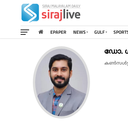
EPAPER
NEWS
GULF
SPORT
ഡോ. 
കൺസൾട്ടന