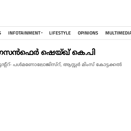
S
INFOTAINMENT
LIFESTYLE
OPINIONS
MULTIMEDI
ഗസൻഫെർ ഷെയ്ഖ് കെ.പി
്റ്റ്- പൾമണോലോജിസ്റ്, ആസ്റ്റർ മിംസ് കോട്ടക്കൽ