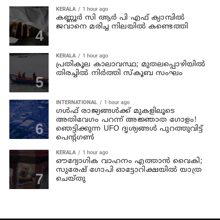
KERALA
1 hour ago
കണ്ണൂര്‍ സി ആര്‍ പി എഫ് ക്യാമ്പില്‍
ജവാനെ മരിച്ച നിലയില്‍ കണ്ടെത്തി
KERALA
1 hour ago
പ്രതികൂല കാലാവസ്ഥ; മുതലപ്പൊഴിയില്‍
തിരച്ചില്‍ നിര്‍ത്തി സ്കൂബ സംഘം
INTERNATIONAL
1 hour ago
ഗൾഫ് രാജ്യങ്ങൾക്ക് മുകളിലൂടെ
അതിവേഗം പറന്ന് അജ്ഞാത ഗോളം!
ഞെട്ടിക്കുന്ന UFO ദൃശ്യങ്ങൾ പുറത്തുവിട്ട്
പെന്റഗൺ
KERALA
1 hour ago
ഔദ്യോഗിക വാഹനം എത്താന്‍ വൈകി;
സുരേഷ് ഗോപി ഓട്ടോറിക്ഷയില്‍ യാത്ര
ചെയ്തു