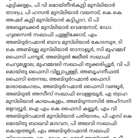
എട്ടിക്കുളം, പി വി മൊയ്തീന്‍കുട്ടി മുസ്‌ലിയാര്‍
താഴപ്ര, പി ഹസന്‍ മുസ്‌ലിയാര്‍ വയനാട്, കെ കെ
അഹ്മദ് കുട്ടി മുസ്‌ലിയാര്‍ കട്ടിപ്പാറ, ടി പി
അബൂബക്കര്‍ മുസ്‌ലിയാര്‍ വെന്മേനാട്, ഡോ.
ഹുസൈന്‍ സഖാഫി ചുള്ളിക്കോട്, എം
അബ്ദുര്‍റഹ്മാന്‍ ബാവ മുസ്‌ലിയാര്‍ കോടമ്പുഴ, ടി
കെ അബ്ദുല്ല മുസ്‌ലിയാര്‍ താനാളൂര്‍, സി മുഹമ്മദ്
ഫൈസി പന്നൂര്, അബ്ദുല്‍ ജലീല്‍ സഖാഫി
ചെറുശ്ശോല, മുഹമ്മദലി സഖാഫി തൃക്കരിപ്പൂര്‍, വി പി
മൊയ്തു ഫൈസി വില്ല്യാപ്പള്ളി, അബൂഹനീഫല്‍
ഫൈസി തെന്നല, അബ്ദുര്‍റഹ്മാന്‍ ഫൈസി
മാരായമംഗലം, അബ്ദുര്‍റഹ്മാന്‍ ഫൈസി വണ്ടൂര്‍,
അബ്ദുല്‍ അസീസ് സഖാഫി വെള്ളയൂര്‍, എ ത്വാഹ
മുസ്‌ലിയാര്‍ കായംകുളം, അബ്ദുന്നാസിര്‍ അഹ്‌സനി
ഒളവട്ടൂര്‍, ഐ എം കെ ഫൈസി കല്ലൂര്‍, എം വി
അബ്ദുര്‍റഹ്മാന്‍ മുസ്‌ലിയാര്‍ പരിയാരം, പി എസ് കെ
മൊയ്തു ബാഖവി മാടവന, പി അലവി സഖാഫി
കൊളത്തൂര്‍, എം അബ്ദുര്‍റഹ്മാന്‍ സഖാഫി