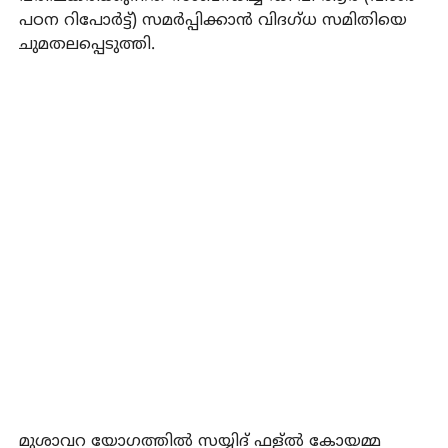
പഠന റിപോര്‍ട്ട്) സമര്‍പ്പിക്കാന്‍ വിദഗ്ധ സമിതിയെ
ചുമതലപ്പെടുത്തി.
മുശാവറ യോഗത്തില്‍ സയ്യിദ് ഫള്ല്‍ കോയമ്മ