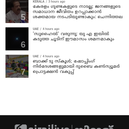
KERALA
3 hours ago
കേരളം ഗുണ്ടകളുടെ നാടല്ല; ജനങ്ങളുടെ
സമാധാന ജീവിതം ഉറപ്പാക്കാന്‍
ശക്തമായ നടപടിയുണ്ടാകും: ചെന്നിത്തല
UAE
4 hours ago
'സുഹൈല്‍' വരുന്നു; യു എ ഇയില്‍
കടുത്ത ചൂടിന് ഈമാസം ശമനമാകും
UAE
4 hours ago
ബാക്ക് ടു സ്‌കൂള്‍; ഷോപ്പിംഗ്
നിര്‍ദേശങ്ങളുമായി ദുബൈ കണ്‍സ്യൂമര്‍
പ്രൊട്ടക്ഷന്‍ വകുപ്പ്