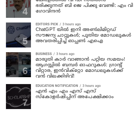
കേരളത്തില്‍ വി ഡി സതീശന്‍
ഭരിക്കുന്നത് ബി ജെ പിക്കു വേണ്ടി: എം വി
ഗോവിന്ദന്‍
EDITORS PICK
3 hours ago
ChatGPT യിൽ ഇനി അൺലിമിറ്റഡ്
സൗജന്യ ചാറ്റുകൾ; പുതിയ മോഡലുകൾ
അവതരിപ്പിച്ച് ഓപ്പൺ എഐ
BUSINESS
3 hours ago
മാരുതി കാർ വാങ്ങാൻ പറ്റിയ സമയം!
ആഗസ്റ്റിൽ ബമ്പർ ഓഫറുകൾ: ഗ്രാന്റ്
വിറ്റാര, ഇൻവിക്റ്റോ മോഡലുകൾക്ക്
വൻ വിലക്കിഴിവ്!
EDUCATION NOTIFICATION
3 hours ago
എൻ എം എം എസ് എസ്
സ്കോളർഷിപ്പിന് അപേക്ഷിക്കാം